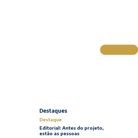
Subscrever
Actualidade
Cultura
Entrevistas
Opinião
Reportagens
Editorial
Destaques
Destaque
Editorial: Antes do projeto,
estão as pessoas