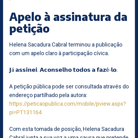
Apelo à assinatura da
petição
Helena Sacadura Cabral terminou a publicação
com um apelo claro à participação cívica.
𝗝á 𝗮𝘀𝘀𝗶𝗻𝗲𝗶. 𝗔𝗰𝗼𝗻𝘀𝗲𝗹𝗵𝗼 𝘁𝗼𝗱𝗼𝘀 𝗮 𝗳𝗮𝘇ê-𝗹𝗼.
A petição pública pode ser consultada através do
endereço partilhado pela autora:
https://peticaopublica.com/mobile/pview.aspx?
pi=PT131164
Com esta tomada de posição, Helena Sacadura
Cabral junta a sua voz a uma causa que pretende