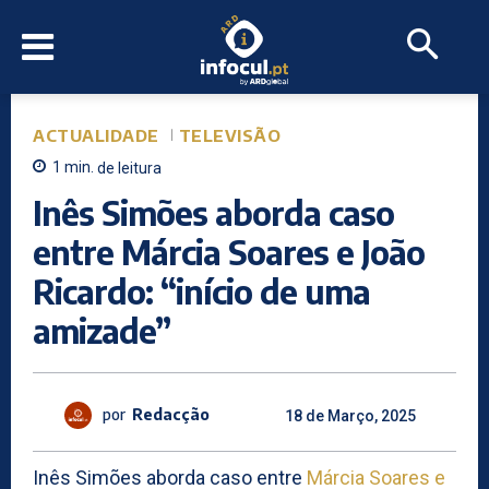
ACTUALIDADE
TELEVISÃO
1
min.
de leitura
Inês Simões aborda caso
entre Márcia Soares e João
Ricardo: “início de uma
amizade”
por
Redacção
18 de Março, 2025
Inês Simões aborda caso entre
Márcia Soares e