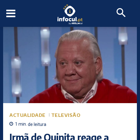
ACTUALIDADE
TELEVISÃO
1
min.
de leitura
Irmã de Quinita reage a