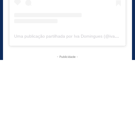
Uma publicação partilhada por Iva Domingues (@ivadominguesoficial)
- Publicidade -