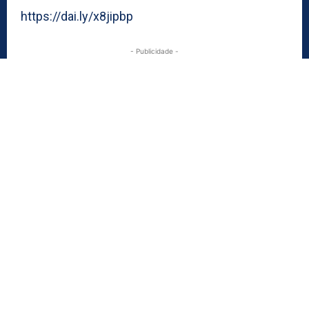
https://dai.ly/x8jipbp
- Publicidade -