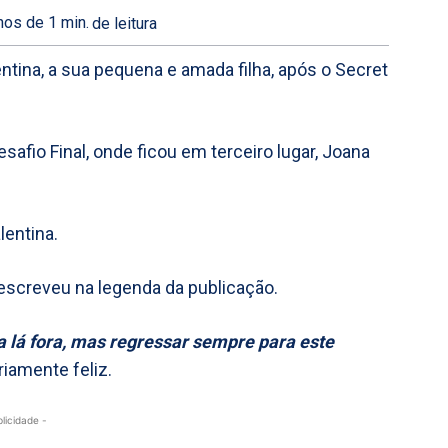
os de 1
min.
de leitura
ina, a sua pequena e amada filha, após o Secret
afio Final, onde ficou em terceiro lugar, Joana
lentina.
 escreveu na legenda da publicação.
ta lá fora, mas regressar sempre para este
riamente feliz.
blicidade -