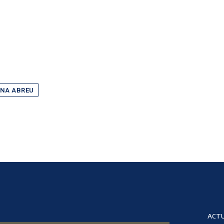
ANA ABREU
ACTU