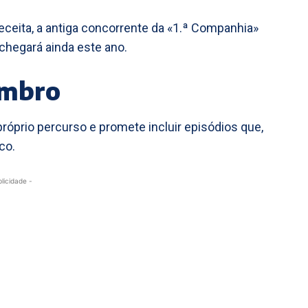
ceita, a antiga concorrente da «1.ª Companhia»
chegará ainda este ano.
embro
próprio percurso e promete incluir episódios que,
co.
blicidade -