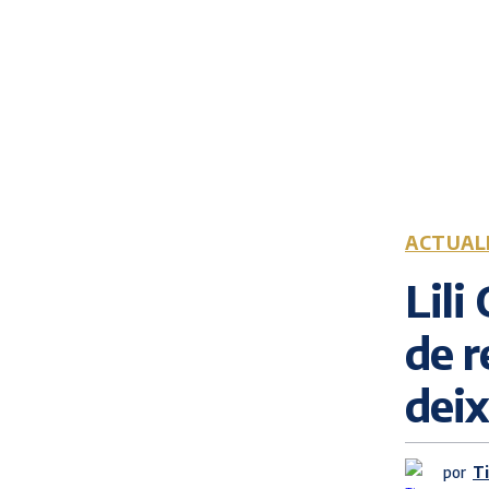
ACTUAL
Lili
de r
deix
por
T