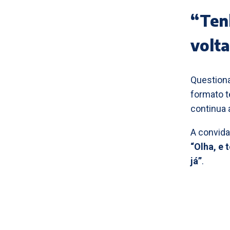
“Ten
volt
Questiona
formato t
continua 
A convida
“Olha, e 
já”
.