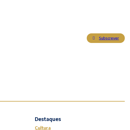
Subscrever
Actualidade
Cultura
Entrevistas
Opinião
Reportagens
Editorial
Destaques
Cultura