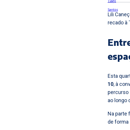
Lili Cane
recado à 
Entre
espa
Esta quart
10
, à co
percurso 
ao longo 
Na parte 
de forma 