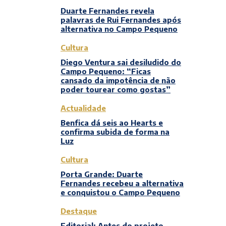
Duarte Fernandes revela
palavras de Rui Fernandes após
alternativa no Campo Pequeno
Cultura
Diego Ventura sai desiludido do
Campo Pequeno: “Ficas
cansado da impotência de não
poder tourear como gostas”
Actualidade
Benfica dá seis ao Hearts e
confirma subida de forma na
Luz
Cultura
Porta Grande: Duarte
Fernandes recebeu a alternativa
e conquistou o Campo Pequeno
Destaque
Editorial: Antes do projeto,