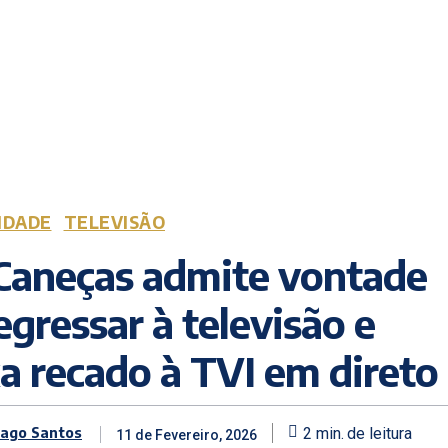
IDADE
TELEVISÃO
 Caneças admite vontade
egressar à televisão e
a recado à TVI em direto
iago Santos
2
min.
de leitura
11 de Fevereiro, 2026