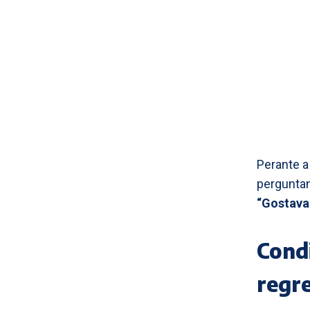
Perante a
pergunta
“Gostavas
Cond
regr