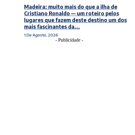
Madeira: muito mais do que a ilha de
Cristiano Ronaldo — um roteiro pelos
lugares que fazem deste destino um dos
mais fascinantes da...
1 De Agosto, 2026
- Publicidade -