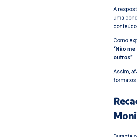
A respost
uma condi
conteúdo 
Como exp
“Não me i
outros”
.
Assim, af
formatos 
Reca
Moni
Durante o