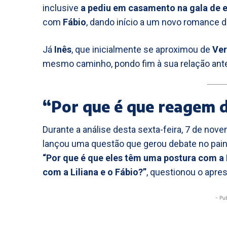
inclusive
a pediu em casamento na gala de e
com
Fábio
, dando início a um novo romance d
Já
Inês
, que inicialmente se aproximou de
Ve
mesmo caminho, pondo fim à sua relação ant
“Por que é que reagem 
Durante a análise desta sexta-feira, 7 de no
lançou uma questão que gerou debate no pai
“Por que é que eles têm uma postura com a I
com a Liliana e o Fábio?”
, questionou o apre
- Pu