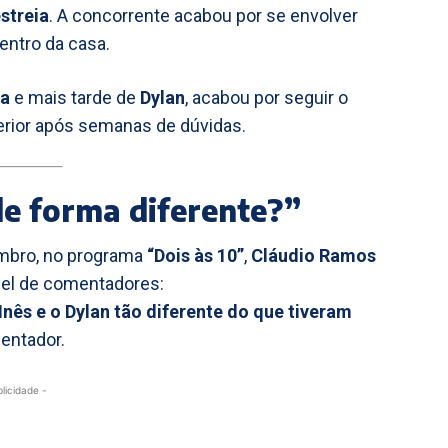
streia
. A concorrente acabou por se envolver
entro da casa.
ra
e mais tarde de
Dylan
, acabou por seguir o
erior após semanas de dúvidas.
de forma diferente?”
vembro, no programa
“Dois às 10”
,
Cláudio Ramos
nel de comentadores:
nês e o Dylan tão diferente do que tiveram
sentador.
blicidade -