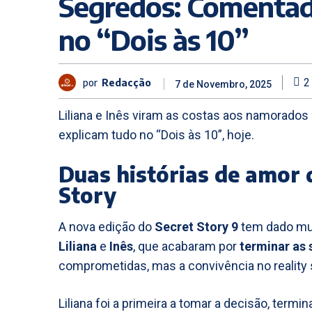
Segredos: Comentad
no “Dois às 10”
por
Redacção
2
7 de Novembro, 2025
Liliana e Inês viram as costas aos namorado
explicam tudo no “Dois às 10”, hoje.
Duas histórias de amor 
Story
A nova edição do
Secret Story 9
tem dado mui
Liliana
e
Inês
, que acabaram por
terminar as 
comprometidas, mas a convivência no realit
Liliana foi a primeira a tomar a decisão, termi