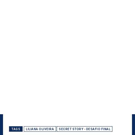
TAGS
LILIANA OLIVEIRA
SECRET STORY - DESAFIO FINAL