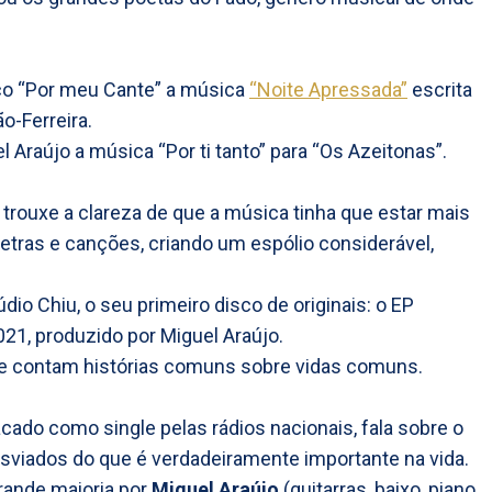
co “Por meu Cante” a música
“Noite Apressada”
escrita
o-Ferreira.
Araújo a música “Por ti tanto” para “Os Azeitonas”.
 trouxe a clareza de que a música tinha que estar mais
etras e canções, criando um espólio considerável,
o Chiu, o seu primeiro disco de originais: o EP
021, produzido por Miguel Araújo.
e contam histórias comuns sobre vidas comuns.
acado como single pelas rádios nacionais, fala sobre o
viados do que é verdadeiramente importante na vida.
rande maioria por
Miguel Araújo
(guitarras, baixo, piano,