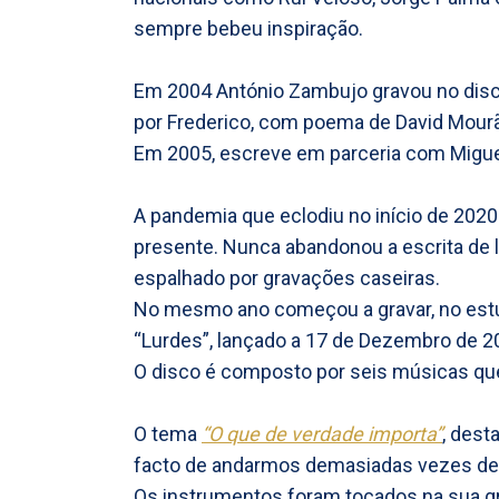
sempre bebeu inspiração.
Em 2004 António Zambujo gravou no dis
por Frederico, com poema de David Mourã
Em 2005, escreve em parceria com Miguel 
A pandemia que eclodiu no início de 2020
presente. Nunca abandonou a escrita de l
espalhado por gravações caseiras.
No mesmo ano começou a gravar, no estúdi
“Lurdes”, lançado a 17 de Dezembro de 2
O disco é composto por seis músicas qu
O tema
“O que de verdade importa”
, dest
facto de andarmos demasiadas vezes des
Os instrumentos foram tocados na sua g