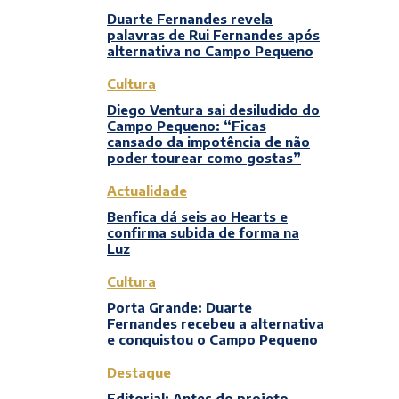
Duarte Fernandes revela
palavras de Rui Fernandes após
alternativa no Campo Pequeno
Cultura
Diego Ventura sai desiludido do
Campo Pequeno: “Ficas
cansado da impotência de não
poder tourear como gostas”
Actualidade
Benfica dá seis ao Hearts e
confirma subida de forma na
Luz
Cultura
Porta Grande: Duarte
Fernandes recebeu a alternativa
e conquistou o Campo Pequeno
Destaque
Editorial: Antes do projeto,