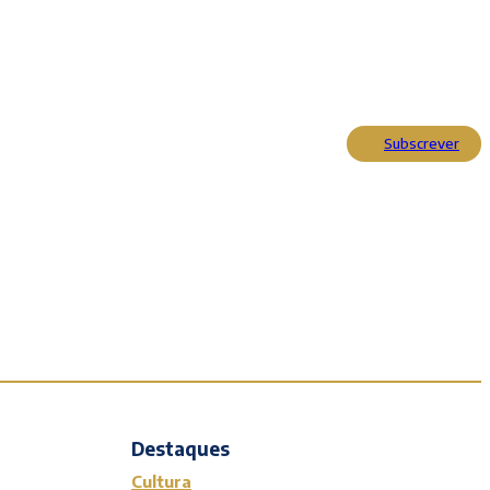
Subscrever
Actualidade
Cultura
Entrevistas
Opinião
Reportagens
Editorial
Destaques
Cultura