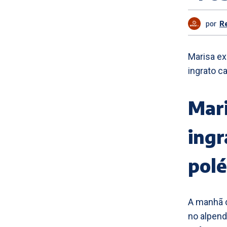
por
R
Marisa ex
ingrato c
Mari
ingr
pol
A manhã d
no alpen