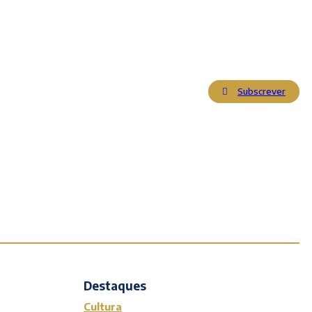
Subscrever
Actualidade
Cultura
Entrevistas
Opinião
Reportagens
Editorial
Destaques
Cultura