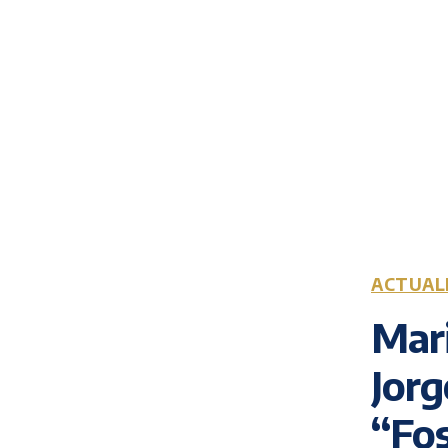
ACTUAL
Mar
Jorg
“Fos