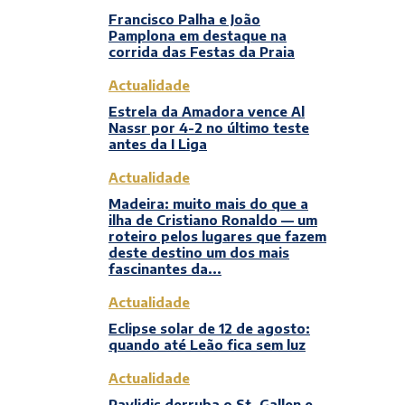
Francisco Palha e João
Pamplona em destaque na
corrida das Festas da Praia
Actualidade
Estrela da Amadora vence Al
Nassr por 4-2 no último teste
antes da I Liga
Actualidade
Madeira: muito mais do que a
ilha de Cristiano Ronaldo — um
roteiro pelos lugares que fazem
deste destino um dos mais
fascinantes da...
Actualidade
Eclipse solar de 12 de agosto:
quando até Leão fica sem luz
Actualidade
Pavlidis derruba o St. Gallen e