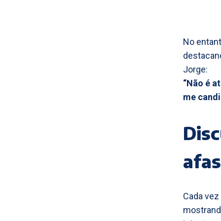
No entant
destacand
Jorge:
“Não é at
me candid
Dis
afa
Cada vez 
mostrand