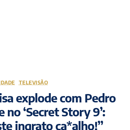
IDADE
TELEVISÃO
isa explode com Pedro
e no ‘Secret Story 9’:
te ingrato ca*alho!”