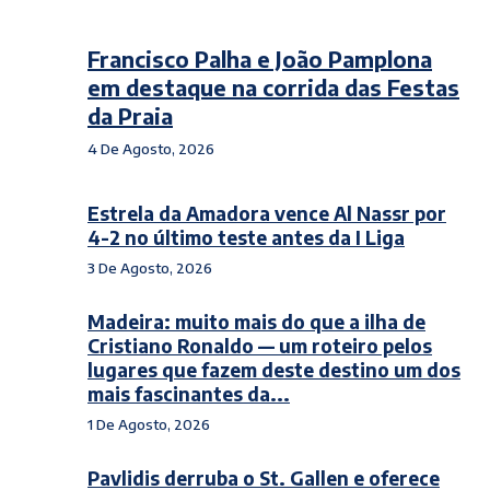
Francisco Palha e João Pamplona
em destaque na corrida das Festas
da Praia
4 De Agosto, 2026
Estrela da Amadora vence Al Nassr por
4-2 no último teste antes da I Liga
3 De Agosto, 2026
Madeira: muito mais do que a ilha de
Cristiano Ronaldo — um roteiro pelos
lugares que fazem deste destino um dos
mais fascinantes da...
1 De Agosto, 2026
Pavlidis derruba o St. Gallen e oferece