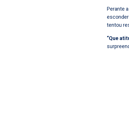
Perante a
esconder 
tentou re
“Que atit
surpreen