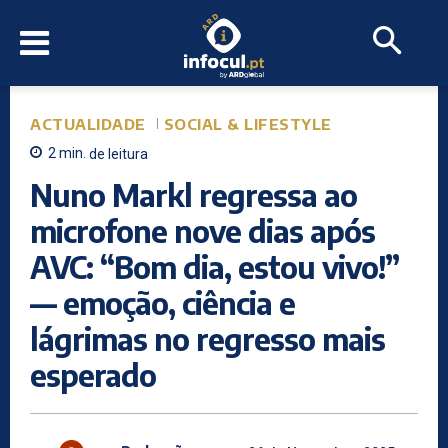
ACTUALIDADE
SOCIAL & LIFESTYLE
2
min.
de leitura
Nuno Markl regressa ao
microfone nove dias após
AVC: “Bom dia, estou vivo!”
— emoção, ciência e
lágrimas no regresso mais
esperado