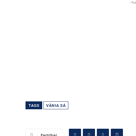
- Pu
TAGS
VÂNIA SÁ
Partilhar