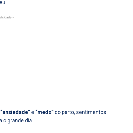
eu.
blicidade -
a
“ansiedade”
e
“medo”
do parto, sentimentos
 o grande dia.