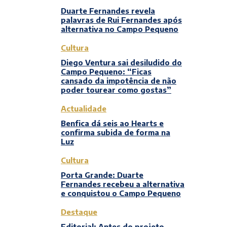
Duarte Fernandes revela
palavras de Rui Fernandes após
alternativa no Campo Pequeno
Cultura
Diego Ventura sai desiludido do
Campo Pequeno: “Ficas
cansado da impotência de não
poder tourear como gostas”
Actualidade
Benfica dá seis ao Hearts e
confirma subida de forma na
Luz
Cultura
Porta Grande: Duarte
Fernandes recebeu a alternativa
e conquistou o Campo Pequeno
Destaque
Editorial: Antes do projeto,