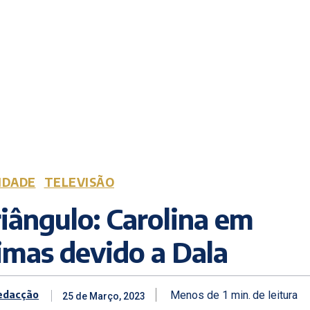
IDADE
TELEVISÃO
iângulo: Carolina em
imas devido a Dala
edacção
Menos de 1
min.
de leitura
25 de Março, 2023