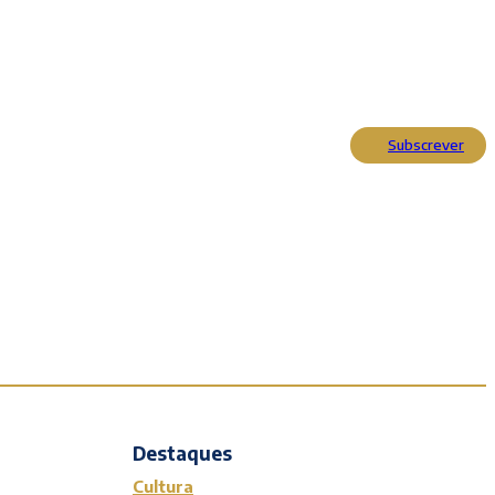
Subscrever
Actualidade
Cultura
Entrevistas
Opinião
Reportagens
Editorial
Destaques
Cultura