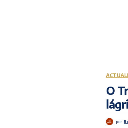
ACTUAL
O Tr
lágr
por
R