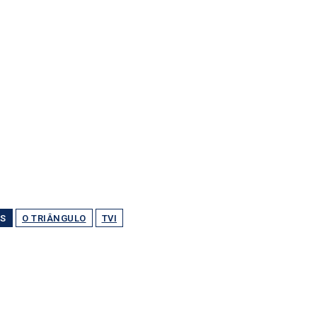
S
O TRIÂNGULO
TVI
Partilhar