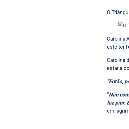
O Triângu
Carolina 
este ter 
Carolina 
estar a c
“Então, p
“
Não cons
faz pior. 
em lágrim