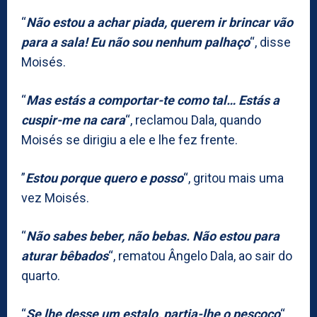
“
Não estou a achar piada, querem ir brincar vão
para a sala! Eu não sou nenhum palhaço
“, disse
Moisés.
“
Mas estás a comportar-te como tal… Estás a
cuspir-me na cara
“, reclamou Dala, quando
Moisés se dirigiu a ele e lhe fez frente.
”
Estou porque quero e posso
“, gritou mais uma
vez Moisés.
“
Não sabes beber, não bebas. Não estou para
aturar bêbados
“, rematou Ângelo Dala, ao sair do
quarto.
“
Se lhe desse um estalo, partia-lhe o pescoço
“,