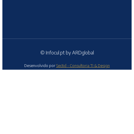
© Infocul.pt by ARDglobal
Desenvolvido por
Sectid - Consultoria TI & Design