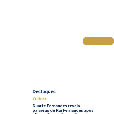
Subscrever
Actualidade
Cultura
Entrevistas
Opinião
Reportagens
Editorial
Destaques
Cultura
Duarte Fernandes revela
palavras de Rui Fernandes após