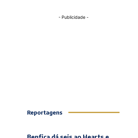
- Publicidade -
Reportagens
Benfica dá seis ao Hearts e