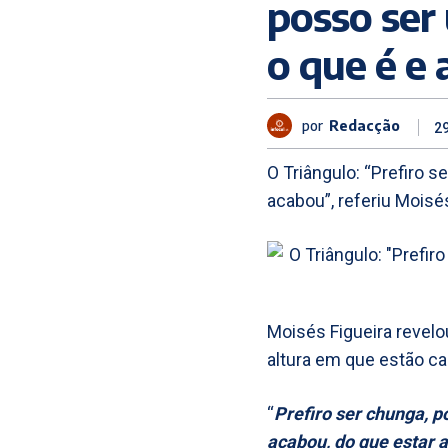
posso ser 
o que é e
por
Redacção
2
O Triângulo: “Prefiro s
acabou”, referiu Moisé
Moisés Figueira revel
altura em que estão c
“
Prefiro ser chunga, p
acabou, do que estar a