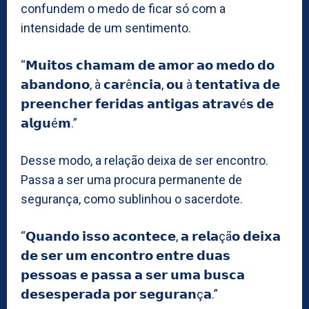
confundem o medo de ficar só com a
intensidade de um sentimento.
“𝗠𝘂𝗶𝘁𝗼𝘀 𝗰𝗵𝗮𝗺𝗮𝗺 𝗱𝗲 𝗮𝗺𝗼𝗿 𝗮𝗼 𝗺𝗲𝗱𝗼 𝗱𝗼
𝗮𝗯𝗮𝗻𝗱𝗼𝗻𝗼, à 𝗰𝗮𝗿ê𝗻𝗰𝗶𝗮, 𝗼𝘂 à 𝘁𝗲𝗻𝘁𝗮𝘁𝗶𝘃𝗮 𝗱𝗲
𝗽𝗿𝗲𝗲𝗻𝗰𝗵𝗲𝗿 𝗳𝗲𝗿𝗶𝗱𝗮𝘀 𝗮𝗻𝘁𝗶𝗴𝗮𝘀 𝗮𝘁𝗿𝗮𝘃é𝘀 𝗱𝗲
𝗮𝗹𝗴𝘂é𝗺.”
Desse modo, a relação deixa de ser encontro.
Passa a ser uma procura permanente de
segurança, como sublinhou o sacerdote.
“𝗤𝘂𝗮𝗻𝗱𝗼 𝗶𝘀𝘀𝗼 𝗮𝗰𝗼𝗻𝘁𝗲𝗰𝗲, 𝗮 𝗿𝗲𝗹𝗮çã𝗼 𝗱𝗲𝗶𝘅𝗮
𝗱𝗲 𝘀𝗲𝗿 𝘂𝗺 𝗲𝗻𝗰𝗼𝗻𝘁𝗿𝗼 𝗲𝗻𝘁𝗿𝗲 𝗱𝘂𝗮𝘀
𝗽𝗲𝘀𝘀𝗼𝗮𝘀 𝗲 𝗽𝗮𝘀𝘀𝗮 𝗮 𝘀𝗲𝗿 𝘂𝗺𝗮 𝗯𝘂𝘀𝗰𝗮
𝗱𝗲𝘀𝗲𝘀𝗽𝗲𝗿𝗮𝗱𝗮 𝗽𝗼𝗿 𝘀𝗲𝗴𝘂𝗿𝗮𝗻ç𝗮.”