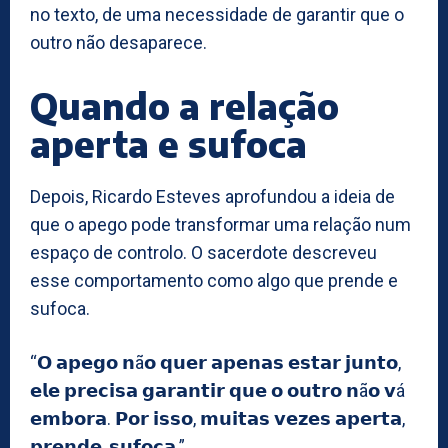
no texto, de uma necessidade de garantir que o
outro não desaparece.
Quando a relação
aperta e sufoca
Depois, Ricardo Esteves aprofundou a ideia de
que o apego pode transformar uma relação num
espaço de controlo. O sacerdote descreveu
esse comportamento como algo que prende e
sufoca.
“𝗢 𝗮𝗽𝗲𝗴𝗼 𝗻ã𝗼 𝗾𝘂𝗲𝗿 𝗮𝗽𝗲𝗻𝗮𝘀 𝗲𝘀𝘁𝗮𝗿 𝗷𝘂𝗻𝘁𝗼,
𝗲𝗹𝗲 𝗽𝗿𝗲𝗰𝗶𝘀𝗮 𝗴𝗮𝗿𝗮𝗻𝘁𝗶𝗿 𝗾𝘂𝗲 𝗼 𝗼𝘂𝘁𝗿𝗼 𝗻ã𝗼 𝘃á
𝗲𝗺𝗯𝗼𝗿𝗮. 𝗣𝗼𝗿 𝗶𝘀𝘀𝗼, 𝗺𝘂𝗶𝘁𝗮𝘀 𝘃𝗲𝘇𝗲𝘀 𝗮𝗽𝗲𝗿𝘁𝗮,
𝗽𝗿𝗲𝗻𝗱𝗲, 𝘀𝘂𝗳𝗼𝗰𝗮.”