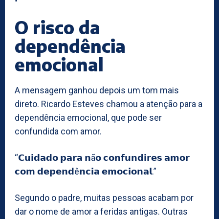
O risco da
dependência
emocional
A mensagem ganhou depois um tom mais
direto. Ricardo Esteves chamou a atenção para a
dependência emocional, que pode ser
confundida com amor.
“𝗖𝘂𝗶𝗱𝗮𝗱𝗼 𝗽𝗮𝗿𝗮 𝗻ã𝗼 𝗰𝗼𝗻𝗳𝘂𝗻𝗱𝗶𝗿𝗲𝘀 𝗮𝗺𝗼𝗿
𝗰𝗼𝗺 𝗱𝗲𝗽𝗲𝗻𝗱ê𝗻𝗰𝗶𝗮 𝗲𝗺𝗼𝗰𝗶𝗼𝗻𝗮𝗹.”
Segundo o padre, muitas pessoas acabam por
dar o nome de amor a feridas antigas. Outras