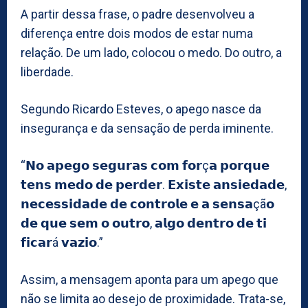
A partir dessa frase, o padre desenvolveu a
diferença entre dois modos de estar numa
relação. De um lado, colocou o medo. Do outro, a
liberdade.
Segundo Ricardo Esteves, o apego nasce da
insegurança e da sensação de perda iminente.
“𝗡𝗼 𝗮𝗽𝗲𝗴𝗼 𝘀𝗲𝗴𝘂𝗿𝗮𝘀 𝗰𝗼𝗺 𝗳𝗼𝗿ç𝗮 𝗽𝗼𝗿𝗾𝘂𝗲
𝘁𝗲𝗻𝘀 𝗺𝗲𝗱𝗼 𝗱𝗲 𝗽𝗲𝗿𝗱𝗲𝗿. 𝗘𝘅𝗶𝘀𝘁𝗲 𝗮𝗻𝘀𝗶𝗲𝗱𝗮𝗱𝗲,
𝗻𝗲𝗰𝗲𝘀𝘀𝗶𝗱𝗮𝗱𝗲 𝗱𝗲 𝗰𝗼𝗻𝘁𝗿𝗼𝗹𝗲 𝗲 𝗮 𝘀𝗲𝗻𝘀𝗮çã𝗼
𝗱𝗲 𝗾𝘂𝗲 𝘀𝗲𝗺 𝗼 𝗼𝘂𝘁𝗿𝗼, 𝗮𝗹𝗴𝗼 𝗱𝗲𝗻𝘁𝗿𝗼 𝗱𝗲 𝘁𝗶
𝗳𝗶𝗰𝗮𝗿á 𝘃𝗮𝘇𝗶𝗼.”
Assim, a mensagem aponta para um apego que
não se limita ao desejo de proximidade. Trata-se,