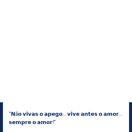
“𝗡ã𝗼 𝘃𝗶𝘃𝗮𝘀 𝗼 𝗮𝗽𝗲𝗴𝗼… 𝘃𝗶𝘃𝗲 𝗮𝗻𝘁𝗲𝘀 𝗼 𝗮𝗺𝗼𝗿…
𝘀𝗲𝗺𝗽𝗿𝗲 𝗼 𝗮𝗺𝗼𝗿!”