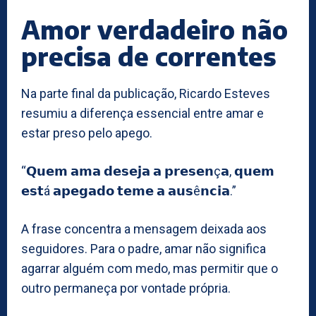
Amor verdadeiro não
precisa de correntes
Na parte final da publicação, Ricardo Esteves
resumiu a diferença essencial entre amar e
estar preso pelo apego.
“𝗤𝘂𝗲𝗺 𝗮𝗺𝗮 𝗱𝗲𝘀𝗲𝗷𝗮 𝗮 𝗽𝗿𝗲𝘀𝗲𝗻ç𝗮, 𝗾𝘂𝗲𝗺
𝗲𝘀𝘁á 𝗮𝗽𝗲𝗴𝗮𝗱𝗼 𝘁𝗲𝗺𝗲 𝗮 𝗮𝘂𝘀ê𝗻𝗰𝗶𝗮.”
A frase concentra a mensagem deixada aos
seguidores. Para o padre, amar não significa
agarrar alguém com medo, mas permitir que o
outro permaneça por vontade própria.