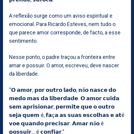
A reflexão surge como um aviso espiritual e
emocional. Para Ricardo Esteves, nem tudo o
que parece amor corresponde, de facto, a esse
sentimento.
Nesse ponto, o padre traçou a fronteira entre
amar e possuir. O amor, escreveu, deve nascer
da liberdade.
“𝗢 𝗮𝗺𝗼𝗿, 𝗽𝗼𝗿 𝗼𝘂𝘁𝗿𝗼 𝗹𝗮𝗱𝗼, 𝗻ã𝗼 𝗻𝗮𝘀𝗰𝗲 𝗱𝗼
𝗺𝗲𝗱𝗼 𝗺𝗮𝘀 𝗱𝗮 𝗹𝗶𝗯𝗲𝗿𝗱𝗮𝗱𝗲. 𝗢 𝗮𝗺𝗼𝗿 𝗰𝘂𝗶𝗱𝗮
𝘀𝗲𝗺 𝗮𝗽𝗿𝗶𝘀𝗶𝗼𝗻𝗮𝗿, 𝗽𝗲𝗿𝗺𝗶𝘁𝗲 𝗾𝘂𝗲 𝗼 𝗼𝘂𝘁𝗿𝗼
𝘀𝗲𝗷𝗮 𝗾𝘂𝗲𝗺 é, 𝗳𝗮ç𝗮 𝗮𝘀 𝘀𝘂𝗮𝘀 𝗲𝘀𝗰𝗼𝗹𝗵𝗮𝘀 𝗲 𝗮𝘁é
𝘃𝗼𝗲 𝗾𝘂𝗮𝗻𝗱𝗼 𝗽𝗿𝗲𝗰𝗶𝘀𝗮𝗿. 𝗔𝗺𝗮𝗿 𝗻ã𝗼 é
𝗽𝗼𝘀𝘀𝘂𝗶𝗿… é 𝗰𝗼𝗻𝗳𝗶𝗮𝗿.”