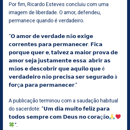
Por fim, Ricardo Esteves concluiu com uma
imagem de liberdade. O amor, defendeu,
permanece quando é verdadeiro.
“𝗢 𝗮𝗺𝗼𝗿 𝗱𝗲 𝘃𝗲𝗿𝗱𝗮𝗱𝗲 𝗻ã𝗼 𝗲𝘅𝗶𝗴𝗲
𝗰𝗼𝗿𝗿𝗲𝗻𝘁𝗲𝘀 𝗽𝗮𝗿𝗮 𝗽𝗲𝗿𝗺𝗮𝗻𝗲𝗰𝗲𝗿. 𝗙𝗶𝗰𝗮
𝗽𝗼𝗿𝗾𝘂𝗲 𝗾𝘂𝗲𝗿 𝗲, 𝘁𝗮𝗹𝘃𝗲𝘇 𝗮 𝗺𝗮𝗶𝗼𝗿 𝗽𝗿𝗼𝘃𝗮 𝗱𝗲
𝗮𝗺𝗼𝗿 𝘀𝗲𝗷𝗮 𝗷𝘂𝘀𝘁𝗮𝗺𝗲𝗻𝘁𝗲 𝗲𝘀𝘀𝗮: 𝗮𝗯𝗿𝗶𝗿 𝗮𝘀
𝗺ã𝗼𝘀 𝗲 𝗱𝗲𝘀𝗰𝗼𝗯𝗿𝗶𝗿 𝗾𝘂𝗲 𝗮𝗾𝘂𝗶𝗹𝗼 𝗾𝘂𝗲 é
𝘃𝗲𝗿𝗱𝗮𝗱𝗲𝗶𝗿𝗼 𝗻ã𝗼 𝗽𝗿𝗲𝗰𝗶𝘀𝗮 𝘀𝗲𝗿 𝘀𝗲𝗴𝘂𝗿𝗮𝗱𝗼 à
𝗳𝗼𝗿ç𝗮 𝗽𝗮𝗿𝗮 𝗽𝗲𝗿𝗺𝗮𝗻𝗲𝗰𝗲𝗿.”
A publicação terminou com a saudação habitual
do sacerdote: “𝗨𝗺 𝗱𝗶𝗮 𝗺𝘂𝗶𝘁𝗼 𝗳𝗲𝗹𝗶𝘇 𝗽𝗮𝗿𝗮
𝘁𝗼𝗱𝗼𝘀 𝘀𝗲𝗺𝗽𝗿𝗲 𝗰𝗼𝗺 𝗗𝗲𝘂𝘀 𝗻𝗼 𝗰𝗼𝗿𝗮çã𝗼
”.