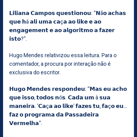
𝗟𝗶𝗹𝗶𝗮𝗻𝗮 𝗖𝗮𝗺𝗽𝗼𝘀 𝗾𝘂𝗲𝘀𝘁𝗶𝗼𝗻𝗼𝘂: “𝗡ã𝗼 𝗮𝗰𝗵𝗮𝘀
𝗾𝘂𝗲 𝗵á 𝗮𝗹𝗶 𝘂𝗺𝗮 𝗰𝗮ç𝗮 𝗮𝗼 𝗹𝗶𝗸𝗲 𝗲 𝗮𝗼
𝗲𝗻𝗴𝗮𝗴𝗲𝗺𝗲𝗻𝘁 𝗲 𝗮𝗼 𝗮𝗹𝗴𝗼𝗿𝗶𝘁𝗺𝗼 𝗮 𝗳𝗮𝘇𝗲𝗿
𝗶𝘀𝘁𝗼?“.
Hugo Mendes relativizou essa leitura. Para o
comentador, a procura por interação não é
exclusiva do escritor.
𝗛𝘂𝗴𝗼 𝗠𝗲𝗻𝗱𝗲𝘀 𝗿𝗲𝘀𝗽𝗼𝗻𝗱𝗲𝘂: “𝗠𝗮𝘀 𝗲𝘂 𝗮𝗰𝗵𝗼
𝗾𝘂𝗲 𝗶𝘀𝘀𝗼, 𝘁𝗼𝗱𝗼𝘀 𝗻ó𝘀. 𝗖𝗮𝗱𝗮 𝘂𝗺 à 𝘀𝘂𝗮
𝗺𝗮𝗻𝗲𝗶𝗿𝗮. ‘𝗖𝗮ç𝗮 𝗮𝗼 𝗹𝗶𝗸𝗲’ 𝗳𝗮𝘇𝗲𝘀 𝘁𝘂, 𝗳𝗮ç𝗼 𝗲𝘂…
𝗳𝗮𝘇 𝗼 𝗽𝗿𝗼𝗴𝗿𝗮𝗺𝗮 𝗱𝗮 𝗣𝗮𝘀𝘀𝗮𝗱𝗲𝗶𝗿𝗮
𝗩𝗲𝗿𝗺𝗲𝗹𝗵𝗮“.