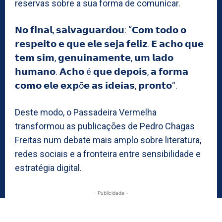
reservas sobre a sua forma de comunicar.
𝗡𝗼 𝗳𝗶𝗻𝗮𝗹, 𝘀𝗮𝗹𝘃𝗮𝗴𝘂𝗮𝗿𝗱𝗼𝘂: “𝗖𝗼𝗺 𝘁𝗼𝗱𝗼 𝗼
𝗿𝗲𝘀𝗽𝗲𝗶𝘁𝗼 𝗲 𝗾𝘂𝗲 𝗲𝗹𝗲 𝘀𝗲𝗷𝗮 𝗳𝗲𝗹𝗶𝘇. 𝗘 𝗮𝗰𝗵𝗼 𝗾𝘂𝗲
𝘁𝗲𝗺 𝘀𝗶𝗺, 𝗴𝗲𝗻𝘂𝗶𝗻𝗮𝗺𝗲𝗻𝘁𝗲, 𝘂𝗺 𝗹𝗮𝗱𝗼
𝗵𝘂𝗺𝗮𝗻𝗼. 𝗔𝗰𝗵𝗼 é 𝗾𝘂𝗲 𝗱𝗲𝗽𝗼𝗶𝘀, 𝗮 𝗳𝗼𝗿𝗺𝗮
𝗰𝗼𝗺𝗼 𝗲𝗹𝗲 𝗲𝘅𝗽õ𝗲 𝗮𝘀 𝗶𝗱𝗲𝗶𝗮𝘀, 𝗽𝗿𝗼𝗻𝘁𝗼“.
Deste modo, o Passadeira Vermelha
transformou as publicações de Pedro Chagas
Freitas num debate mais amplo sobre literatura,
redes sociais e a fronteira entre sensibilidade e
estratégia digital.
- Publicidade -