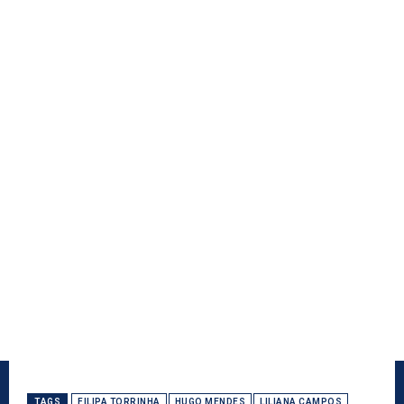
TAGS
FILIPA TORRINHA
HUGO MENDES
LILIANA CAMPOS