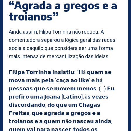
“Agrada a gregos e a
troianos”
Ainda assim, Filipa Torrinha não recuou. A
comentadora separou a lógica geral das redes
sociais daquilo que considera ser uma forma
mais intensa de mercantilização das ideias.
𝗙𝗶𝗹𝗶𝗽𝗮 𝗧𝗼𝗿𝗿𝗶𝗻𝗵𝗮 𝗶𝗻𝘀𝗶𝘀𝘁𝗶𝘂: “𝗛á 𝗾𝘂𝗲𝗺 𝘀𝗲
𝗺𝗼𝘃𝗮 𝗺𝗮𝗶𝘀 𝗽𝗲𝗹𝗮 ‘𝗰𝗮ç𝗮 𝗮𝗼 𝗹𝗶𝗸𝗲’ 𝗲 𝗵á
𝗽𝗲𝘀𝘀𝗼𝗮𝘀 𝗾𝘂𝗲 𝘀𝗲 𝗺𝗼𝘃𝗲𝗺 𝗺𝗲𝗻𝗼𝘀. (…) 𝗘𝘂
𝗽𝗿𝗲𝗳𝗶𝗿𝗼 𝘂𝗺𝗮 𝗝𝗼𝗮𝗻𝗮 [𝗟𝗮𝘁𝗶𝗻𝗼], à𝘀 𝘃𝗲𝘇𝗲𝘀
𝗱𝗶𝘀𝗰𝗼𝗿𝗱𝗮𝗻𝗱𝗼, 𝗱𝗼 𝗾𝘂𝗲 𝘂𝗺 𝗖𝗵𝗮𝗴𝗮𝘀
𝗙𝗿𝗲𝗶𝘁𝗮𝘀, 𝗾𝘂𝗲 𝗮𝗴𝗿𝗮𝗱𝗮 𝗮 𝗴𝗿𝗲𝗴𝗼𝘀 𝗲 𝗮
𝘁𝗿𝗼𝗶𝗮𝗻𝗼𝘀 𝗲 𝗮 𝗾𝘂𝗲𝗺 𝗻ã𝗼 𝗻𝗮𝘀𝗰𝗲𝘂 𝗮𝗶𝗻𝗱𝗮,
𝗾𝘂𝗲𝗺 𝘃𝗮𝗶 𝗽𝗮𝗿𝗮 𝗻𝗮𝘀𝗰𝗲𝗿, 𝘁𝗼𝗱𝗼𝘀 𝗼𝘀