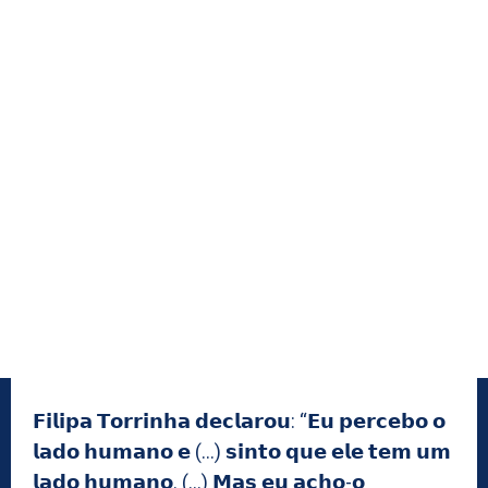
𝗙𝗶𝗹𝗶𝗽𝗮 𝗧𝗼𝗿𝗿𝗶𝗻𝗵𝗮 𝗱𝗲𝗰𝗹𝗮𝗿𝗼𝘂: “𝗘𝘂 𝗽𝗲𝗿𝗰𝗲𝗯𝗼 𝗼
𝗹𝗮𝗱𝗼 𝗵𝘂𝗺𝗮𝗻𝗼 𝗲 (…) 𝘀𝗶𝗻𝘁𝗼 𝗾𝘂𝗲 𝗲𝗹𝗲 𝘁𝗲𝗺 𝘂𝗺
𝗹𝗮𝗱𝗼 𝗵𝘂𝗺𝗮𝗻𝗼. (…) 𝗠𝗮𝘀 𝗲𝘂 𝗮𝗰𝗵𝗼-𝗼