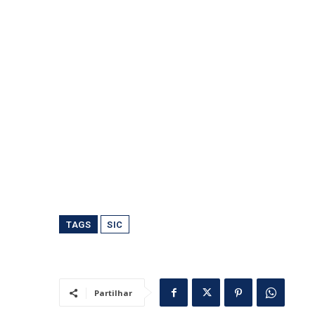
TAGS
SIC
Partilhar