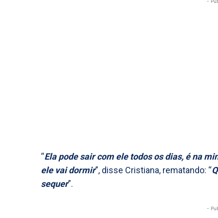
- Pu
“
Ela pode sair com ele todos os dias, é na m
ele vai dormir
”, disse Cristiana, rematando: “
Q
sequer
”.
- Pu