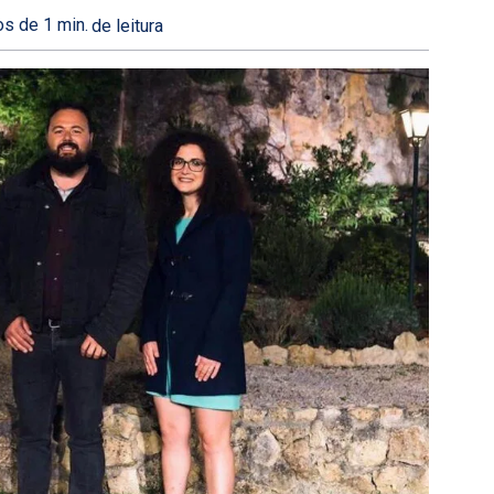
s de 1
min.
de leitura