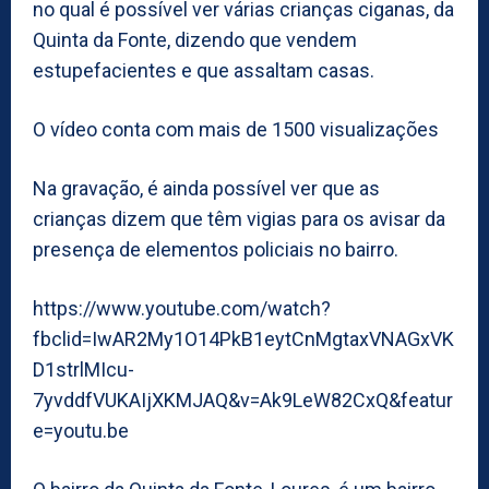
no qual é possível ver várias crianças ciganas, da
Quinta da Fonte, dizendo que vendem
estupefacientes e que assaltam casas.
O vídeo conta com mais de 1500 visualizações
Na gravação, é ainda possível ver que as
crianças dizem que têm vigias para os avisar da
presença de elementos policiais no bairro.
https://www.youtube.com/watch?
fbclid=IwAR2My1O14PkB1eytCnMgtaxVNAGxVK
D1strlMIcu-
7yvddfVUKAIjXKMJAQ&v=Ak9LeW82CxQ&featur
e=youtu.be