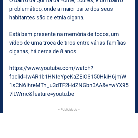
O bairro da Quinta da Fonte, Loures, é um bairro
problemático, onde a maior parte dos seus
habitantes são de etnia cigana.
Está bem presente na memória de todos, um
vídeo de uma troca de tiros entre várias famílias
ciganas, há cerca de 8 anos.
https://www.youtube.com/watch?
fbclid=IwAR1b1HNIeYpeKaZEiO3150HkiH6jmW
1sCN6IhreMTn_u3dTF2HdZNGbn0AA&v=wYX95
7lLWmc&feature=youtu.be
- Publicidade -