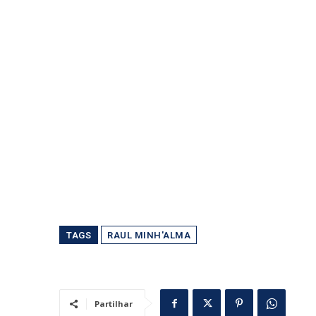
TAGS
RAUL MINH'ALMA
Partilhar