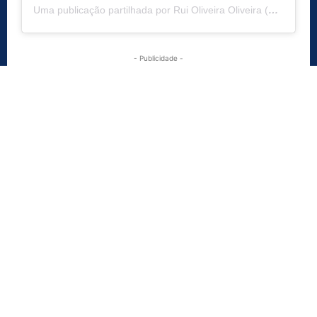
Uma publicação partilhada por Rui Oliveira Oliveira (@ruideoliveiranunes)
- Publicidade -