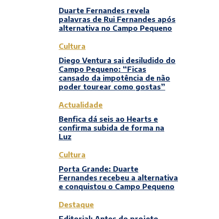
Duarte Fernandes revela
palavras de Rui Fernandes após
alternativa no Campo Pequeno
Cultura
Diego Ventura sai desiludido do
Campo Pequeno: “Ficas
cansado da impotência de não
poder tourear como gostas”
Actualidade
Benfica dá seis ao Hearts e
confirma subida de forma na
Luz
Cultura
Porta Grande: Duarte
Fernandes recebeu a alternativa
e conquistou o Campo Pequeno
Destaque
Editorial: Antes do projeto,