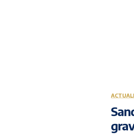
ACTUAL
Sand
grav