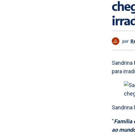
che
irra
por
R
Sandrina 
para irrad
Sandrina 
“
Família 
ao mundo 