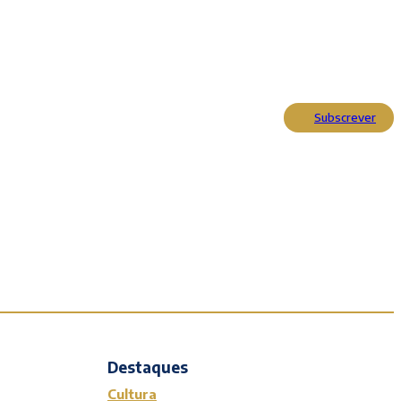
Subscrever
Actualidade
Cultura
Entrevistas
Opinião
Reportagens
Editorial
Destaques
Cultura