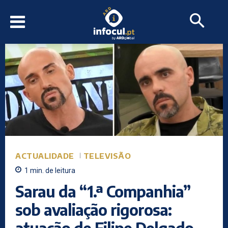
ACTUALIDADE
TELEVISÃO
1
min.
de leitura
Sarau da “1.ª Companhia”
sob avaliação rigorosa:
atuação de Filipe Delgado