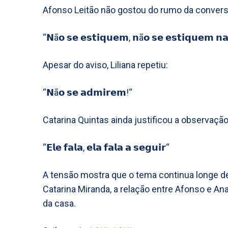
Afonso Leitão não gostou do rumo da conversa
“𝗡ã𝗼 𝘀𝗲 𝗲𝘀𝘁𝗶𝗾𝘂𝗲𝗺, 𝗻ã𝗼 𝘀𝗲 𝗲𝘀𝘁𝗶𝗾𝘂𝗲𝗺 𝗻
Apesar do aviso, Liliana repetiu:
“𝗡ã𝗼 𝘀𝗲 𝗮𝗱𝗺𝗶𝗿𝗲𝗺!“
Catarina Quintas ainda justificou a observação
“𝗘𝗹𝗲 𝗳𝗮𝗹𝗮, 𝗲𝗹𝗮 𝗳𝗮𝗹𝗮 𝗮 𝘀𝗲𝗴𝘂𝗶𝗿“
A tensão mostra que o tema continua longe d
Catarina Miranda, a relação entre Afonso e An
da casa.