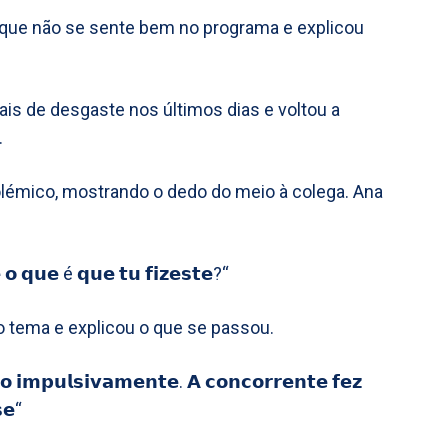
 que não se sente bem no programa e explicou
ais de desgaste nos últimos dias e voltou a
.
olémico, mostrando o dedo do meio à colega. Ana
 𝗼 𝗾𝘂𝗲 é 𝗾𝘂𝗲 𝘁𝘂 𝗳𝗶𝘇𝗲𝘀𝘁𝗲?“
 o tema e explicou o que se passou.
𝗼 𝗶𝗺𝗽𝘂𝗹𝘀𝗶𝘃𝗮𝗺𝗲𝗻𝘁𝗲. 𝗔 𝗰𝗼𝗻𝗰𝗼𝗿𝗿𝗲𝗻𝘁𝗲 𝗳𝗲𝘇
𝗲“