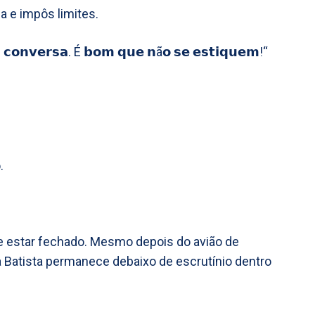
 e impôs limites.
 𝗰𝗼𝗻𝘃𝗲𝗿𝘀𝗮. É 𝗯𝗼𝗺 𝗾𝘂𝗲 𝗻ã𝗼 𝘀𝗲 𝗲𝘀𝘁𝗶𝗾𝘂𝗲𝗺!“
.
e estar fechado. Mesmo depois do avião de
a Batista permanece debaixo de escrutínio dentro