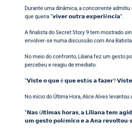
Durante uma dinâmica, a concorrente admitiu
que queria “𝘃𝗶𝘃𝗲𝗿 𝗼𝘂𝘁𝗿𝗮 𝗲𝘅𝗽𝗲𝗿𝗶ê𝗻𝗰𝗶𝗮“.
A finalista do Secret Story 9 tem mostrado sin
envolver-se numa discussão com Ana Batista
No meio do confronto, Liliana fez um gesto p
percebeu e reagiu de imediato.
“𝗩𝗶𝘀𝘁𝗲 𝗼 𝗾𝘂𝗲 é 𝗾𝘂𝗲 𝗲𝘀𝘁á𝘀 𝗮 𝗳𝗮𝘇𝗲𝗿? 𝗩𝗶𝘀𝘁
No início do Última Hora, Alice Alves levantou
“𝗡𝗮𝘀 ú𝗹𝘁𝗶𝗺𝗮𝘀 𝗵𝗼𝗿𝗮𝘀, 𝗮 𝗟𝗶𝗹𝗶𝗮𝗻𝗮 𝘁𝗲𝗺 𝗮𝗴𝗶
𝘂𝗺 𝗴𝗲𝘀𝘁𝗼 𝗽𝗼𝗹é𝗺𝗶𝗰𝗼 𝗲 𝗮 𝗔𝗻𝗮 𝗿𝗲𝘃𝗼𝗹𝘁𝗼𝘂-