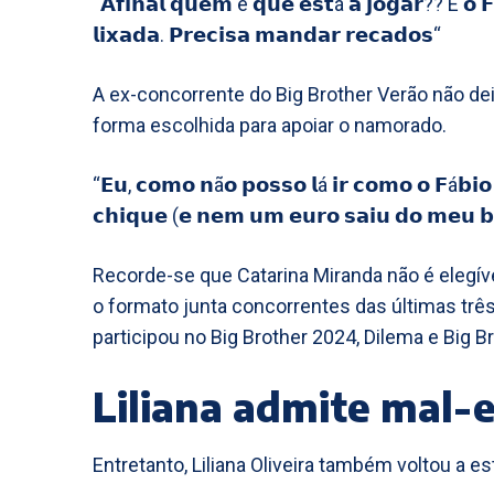
“𝗔𝗳𝗶𝗻𝗮𝗹 𝗾𝘂𝗲𝗺 é 𝗾𝘂𝗲 𝗲𝘀𝘁á 𝗮 𝗷𝗼𝗴𝗮𝗿?? É 𝗼 
𝗹𝗶𝘅𝗮𝗱𝗮. 𝗣𝗿𝗲𝗰𝗶𝘀𝗮 𝗺𝗮𝗻𝗱𝗮𝗿 𝗿𝗲𝗰𝗮𝗱𝗼𝘀“
A ex-concorrente do Big Brother Verão não de
forma escolhida para apoiar o namorado.
“𝗘𝘂, 𝗰𝗼𝗺𝗼 𝗻ã𝗼 𝗽𝗼𝘀𝘀𝗼 𝗹á 𝗶𝗿 𝗰𝗼𝗺𝗼 𝗼 𝗙á𝗯𝗶𝗼
𝗰𝗵𝗶𝗾𝘂𝗲 (𝗲 𝗻𝗲𝗺 𝘂𝗺 𝗲𝘂𝗿𝗼 𝘀𝗮𝗶𝘂 𝗱𝗼 𝗺𝗲𝘂 𝗯
Recorde-se que Catarina Miranda não é elegíve
o formato junta concorrentes das últimas três
participou no Big Brother 2024, Dilema e Big B
Liliana admite mal-e
Entretanto, Liliana Oliveira também voltou a e