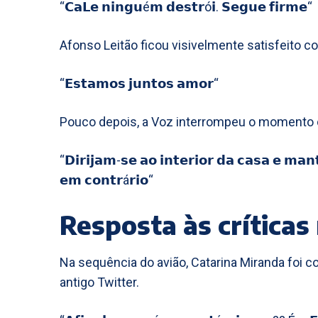
“𝗖𝗮𝗟𝗲 𝗻𝗶𝗻𝗴𝘂é𝗺 𝗱𝗲𝘀𝘁𝗿ó𝗶. 𝗦𝗲𝗴𝘂𝗲 𝗳𝗶𝗿𝗺𝗲“
Afonso Leitão ficou visivelmente satisfeito 
“𝗘𝘀𝘁𝗮𝗺𝗼𝘀 𝗷𝘂𝗻𝘁𝗼𝘀 𝗮𝗺𝗼𝗿“
Pouco depois, a Voz interrompeu o momento c
“𝗗𝗶𝗿𝗶𝗷𝗮𝗺-𝘀𝗲 𝗮𝗼 𝗶𝗻𝘁𝗲𝗿𝗶𝗼𝗿 𝗱𝗮 𝗰𝗮𝘀𝗮 𝗲 𝗺𝗮
𝗲𝗺 𝗰𝗼𝗻𝘁𝗿á𝗿𝗶𝗼“
Resposta às críticas
Na sequência do avião, Catarina Miranda foi c
antigo Twitter.