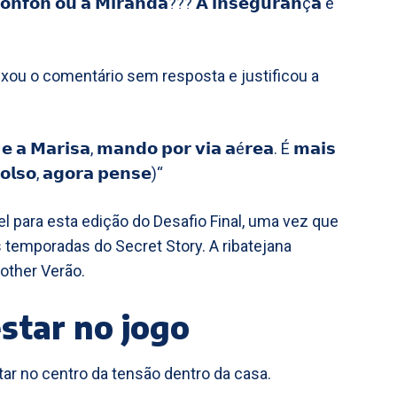
𝗙𝗼𝗻𝗳𝗼𝗻 𝗼𝘂 𝗮 𝗠𝗶𝗿𝗮𝗻𝗱𝗮??? 𝗔 𝗶𝗻𝘀𝗲𝗴𝘂𝗿𝗮𝗻ç𝗮 é
ixou o comentário sem resposta e justificou a
 𝗲 𝗮 𝗠𝗮𝗿𝗶𝘀𝗮, 𝗺𝗮𝗻𝗱𝗼 𝗽𝗼𝗿 𝘃𝗶𝗮 𝗮é𝗿𝗲𝗮. É 𝗺𝗮𝗶𝘀
𝗹𝘀𝗼, 𝗮𝗴𝗼𝗿𝗮 𝗽𝗲𝗻𝘀𝗲)“
l para esta edição do Desafio Final, uma vez que
 temporadas do Secret Story. A ribatejana
rother Verão.
star no jogo
star no centro da tensão dentro da casa.