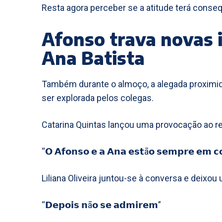
Resta agora perceber se a atitude terá conse
Afonso trava novas 
Ana Batista
Também durante o almoço, a alegada proximida
ser explorada pelos colegas.
Catarina Quintas lançou uma provocação ao rep
“𝗢 𝗔𝗳𝗼𝗻𝘀𝗼 𝗲 𝗮 𝗔𝗻𝗮 𝗲𝘀𝘁ã𝗼 𝘀𝗲𝗺𝗽𝗿𝗲 𝗲𝗺 𝗰𝗼
Liliana Oliveira juntou-se à conversa e deixou 
“𝗗𝗲𝗽𝗼𝗶𝘀 𝗻ã𝗼 𝘀𝗲 𝗮𝗱𝗺𝗶𝗿𝗲𝗺”