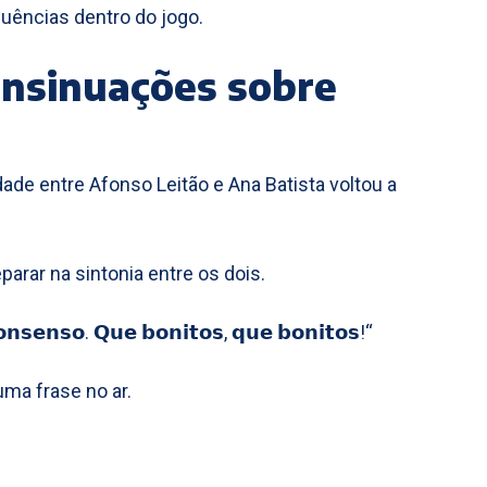
quências dentro do jogo.
insinuações sobre
de entre Afonso Leitão e Ana Batista voltou a
arar na sintonia entre os dois.
𝗻𝘀𝗲𝗻𝘀𝗼. 𝗤𝘂𝗲 𝗯𝗼𝗻𝗶𝘁𝗼𝘀, 𝗾𝘂𝗲 𝗯𝗼𝗻𝗶𝘁𝗼𝘀!“
uma frase no ar.