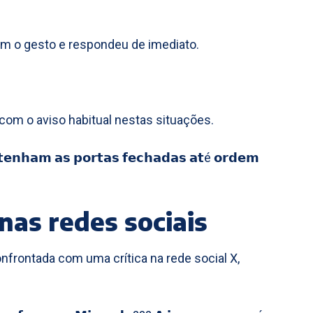
com o gesto e respondeu de imediato.
om o aviso habitual nestas situações.
𝗻𝘁𝗲𝗻𝗵𝗮𝗺 𝗮𝘀 𝗽𝗼𝗿𝘁𝗮𝘀 𝗳𝗲𝗰𝗵𝗮𝗱𝗮𝘀 𝗮𝘁é 𝗼𝗿𝗱𝗲𝗺
 nas redes sociais
onfrontada com uma crítica na rede social X,