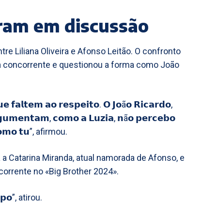
tram em discussão
 Liliana Oliveira e Afonso Leitão. O confronto
a concorrente e questionou a forma como João
𝗲 𝗳𝗮𝗹𝘁𝗲𝗺 𝗮𝗼 𝗿𝗲𝘀𝗽𝗲𝗶𝘁𝗼. 𝗢 𝗝𝗼ã𝗼 𝗥𝗶𝗰𝗮𝗿𝗱𝗼,
𝗴𝘂𝗺𝗲𝗻𝘁𝗮𝗺, 𝗰𝗼𝗺𝗼 𝗮 𝗟𝘂𝘇𝗶𝗮, 𝗻ã𝗼 𝗽𝗲𝗿𝗰𝗲𝗯𝗼
𝗼𝗺𝗼 𝘁𝘂”, afirmou.
a Catarina Miranda, atual namorada de Afonso, e
orrente no «Big Brother 2024».
𝗼𝗽𝗼”, atirou.