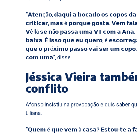
“𝗔𝘁𝗲𝗻çã𝗼, 𝗱𝗮𝗾𝘂𝗶 𝗮 𝗯𝗼𝗰𝗮𝗱𝗼 𝗼𝘀 𝗰𝗼𝗽𝗼𝘀 𝗱𝗮 𝗠
𝗰𝗿𝗶𝘁𝗶𝗰𝗮𝗿, 𝗺𝗮𝘀 é 𝗽𝗼𝗿𝗾𝘂𝗲 𝗴𝗼𝘀𝘁𝗮. 𝗩𝗲𝗺 𝗳𝗮
𝗩ê 𝗹á 𝘀𝗲 𝗻ã𝗼 𝗽𝗮𝘀𝘀𝗮 𝘂𝗺𝗮 𝗩𝗧 𝗰𝗼𝗺 𝗮 𝗔𝗻𝗮. 𝗤
𝗯𝗮𝗶𝘅𝗮. É 𝗶𝘀𝘀𝗼 𝗾𝘂𝗲 𝗲𝘂 𝗾𝘂𝗲𝗿𝗼, é 𝗲𝘀𝗰𝗼𝗿𝗿𝗲
𝗾𝘂𝗲 𝗼 𝗽𝗿ó𝘅𝗶𝗺𝗼 𝗽𝗮𝘀𝘀𝗼 𝘃𝗮𝗶 𝘀𝗲𝗿 𝘂𝗺 𝗰𝗼𝗽𝗼. 
𝗰𝗼𝗺 𝘂𝗺𝗮”, disse.
Jéssica Vieira també
conflito
Afonso insistiu na provocação e quis saber q
Liliana.
“𝗤𝘂𝗲𝗺 é 𝗾𝘂𝗲 𝘃𝗲𝗺 à 𝗰𝗮𝘀𝗮? 𝗘𝘀𝘁𝗼𝘂-𝘁𝗲 𝗮 