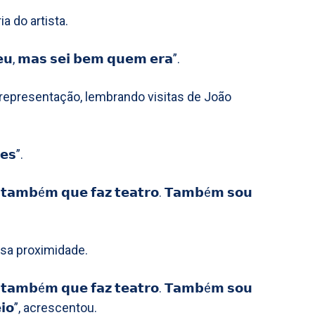
a do artista.
𝘂, 𝗺𝗮𝘀 𝘀𝗲𝗶 𝗯𝗲𝗺 𝗾𝘂𝗲𝗺 𝗲𝗿𝗮”.
representação, lembrando visitas de João
𝗲𝘀”.
𝗼𝗿 𝘁𝗮𝗺𝗯é𝗺 𝗾𝘂𝗲 𝗳𝗮𝘇 𝘁𝗲𝗮𝘁𝗿𝗼. 𝗧𝗮𝗺𝗯é𝗺 𝘀𝗼𝘂
ssa proximidade.
𝗼𝗿 𝘁𝗮𝗺𝗯é𝗺 𝗾𝘂𝗲 𝗳𝗮𝘇 𝘁𝗲𝗮𝘁𝗿𝗼. 𝗧𝗮𝗺𝗯é𝗺 𝘀𝗼𝘂
𝗲𝗶𝗼”, acrescentou.