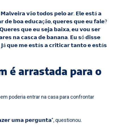
𝗮𝗹𝘃𝗲𝗶𝗿𝗮 𝘃ã𝗼 𝘁𝗼𝗱𝗼𝘀 𝗽𝗲𝗹𝗼 𝗮𝗿. 𝗘𝗹𝗲 𝗲𝘀𝘁á 𝗮
𝗮𝗿 𝗱𝗲 𝗯𝗼𝗮 𝗲𝗱𝘂𝗰𝗮çã𝗼, 𝗾𝘂𝗲𝗿𝗲𝘀 𝗾𝘂𝗲 𝗲𝘂 𝗳𝗮𝗹𝗲?
𝘂𝗲𝗿𝗲𝘀 𝗾𝘂𝗲 𝗲𝘂 𝘀𝗲𝗷𝗮 𝗯𝗮𝗶𝘅𝗮, 𝗲𝘂 𝘃𝗼𝘂 𝘀𝗲𝗿
𝗮𝗿𝗲𝘀 𝗻𝗮 𝗰𝗮𝘀𝗰𝗮 𝗱𝗲 𝗯𝗮𝗻𝗮𝗻𝗮. 𝗘𝘂 𝘀ó 𝗱𝗶𝘀𝘀𝗲
á 𝗾𝘂𝗲 𝗺𝗲 𝗲𝘀𝘁á𝘀 𝗮 𝗰𝗿𝗶𝘁𝗶𝗰𝗮𝗿 𝘁𝗮𝗻𝘁𝗼 𝗲 𝗲𝘀𝘁á𝘀
m é arrastada para o
uem poderia entrar na casa para confrontar
𝗮𝘇𝗲𝗿 𝘂𝗺𝗮 𝗽𝗲𝗿𝗴𝘂𝗻𝘁𝗮”, questionou.