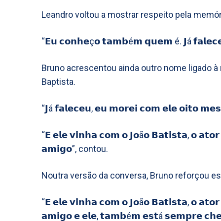
Leandro voltou a mostrar respeito pela memóri
“𝗘𝘂 𝗰𝗼𝗻𝗵𝗲ç𝗼 𝘁𝗮𝗺𝗯é𝗺 𝗾𝘂𝗲𝗺 é. 𝗝á 𝗳𝗮𝗹𝗲𝗰
Bruno acrescentou ainda outro nome ligado à 
Baptista.
“𝗝á 𝗳𝗮𝗹𝗲𝗰𝗲𝘂, 𝗲𝘂 𝗺𝗼𝗿𝗲𝗶 𝗰𝗼𝗺 𝗲𝗹𝗲 𝗼𝗶𝘁𝗼 𝗺𝗲𝘀
“𝗘 𝗲𝗹𝗲 𝘃𝗶𝗻𝗵𝗮 𝗰𝗼𝗺 𝗼 𝗝𝗼ã𝗼 𝗕𝗮𝘁𝗶𝘀𝘁𝗮, 𝗼 𝗮𝘁
𝗮𝗺𝗶𝗴𝗼”, contou.
Noutra versão da conversa, Bruno reforçou e
“𝗘 𝗲𝗹𝗲 𝘃𝗶𝗻𝗵𝗮 𝗰𝗼𝗺 𝗼 𝗝𝗼ã𝗼 𝗕𝗮𝘁𝗶𝘀𝘁𝗮, 𝗼 𝗮𝘁
𝗮𝗺𝗶𝗴𝗼 𝗲 𝗲𝗹𝗲, 𝘁𝗮𝗺𝗯é𝗺 𝗲𝘀𝘁á 𝘀𝗲𝗺𝗽𝗿𝗲 𝗰