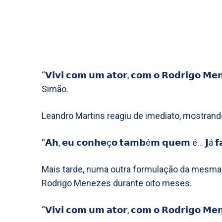
“𝗩𝗶𝘃𝗶 𝗰𝗼𝗺 𝘂𝗺 𝗮𝘁𝗼𝗿, 𝗰𝗼𝗺 𝗼 𝗥𝗼𝗱𝗿𝗶𝗴𝗼 𝗠
Simão.
Leandro Martins reagiu de imediato, mostrand
“𝗔𝗵, 𝗲𝘂 𝗰𝗼𝗻𝗵𝗲ç𝗼 𝘁𝗮𝗺𝗯é𝗺 𝗾𝘂𝗲𝗺 é… 𝗝á 𝗳
Mais tarde, numa outra formulação da mesma 
Rodrigo Menezes durante oito meses.
“𝗩𝗶𝘃𝗶 𝗰𝗼𝗺 𝘂𝗺 𝗮𝘁𝗼𝗿, 𝗰𝗼𝗺 𝗼 𝗥𝗼𝗱𝗿𝗶𝗴𝗼 𝗠𝗲