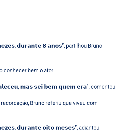
𝗻𝗲𝘇𝗲𝘀, 𝗱𝘂𝗿𝗮𝗻𝘁𝗲 𝟴 𝗮𝗻𝗼𝘀”, partilhou Bruno
o conhecer bem o ator.
𝗹𝗲𝗰𝗲𝘂, 𝗺𝗮𝘀 𝘀𝗲𝗶 𝗯𝗲𝗺 𝗾𝘂𝗲𝗺 𝗲𝗿𝗮”, comentou.
recordação, Bruno referiu que viveu com
𝗲𝘇𝗲𝘀, 𝗱𝘂𝗿𝗮𝗻𝘁𝗲 𝗼𝗶𝘁𝗼 𝗺𝗲𝘀𝗲𝘀”, adiantou.