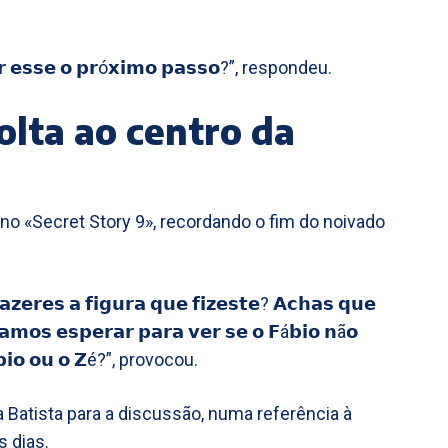
 𝘀𝗲𝗿 𝗲𝘀𝘀𝗲 𝗼 𝗽𝗿ó𝘅𝗶𝗺𝗼 𝗽𝗮𝘀𝘀𝗼?”, respondeu.
olta ao centro da
no «Secret Story 9», recordando o fim do noivado
𝘇𝗲𝗿𝗲𝘀 𝗮 𝗳𝗶𝗴𝘂𝗿𝗮 𝗾𝘂𝗲 𝗳𝗶𝘇𝗲𝘀𝘁𝗲? 𝗔𝗰𝗵𝗮𝘀 𝗾𝘂𝗲
𝗺𝗼𝘀 𝗲𝘀𝗽𝗲𝗿𝗮𝗿 𝗽𝗮𝗿𝗮 𝘃𝗲𝗿 𝘀𝗲 𝗼 𝗙á𝗯𝗶𝗼 𝗻ã𝗼
á𝗯𝗶𝗼 𝗼𝘂 𝗼 𝗭é?”, provocou.
Batista para a discussão, numa referência à
 dias.