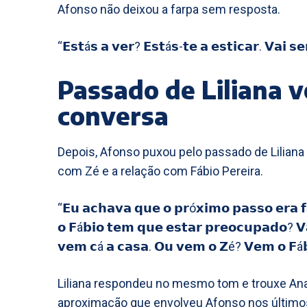
Afonso não deixou a farpa sem resposta.
“𝗘𝘀𝘁á𝘀 𝗮 𝘃𝗲𝗿? 𝗘𝘀𝘁á𝘀-𝘁𝗲 𝗮 𝗲𝘀𝘁𝗶𝗰𝗮𝗿. 𝗩𝗮𝗶
Passado de Liliana v
conversa
Depois, Afonso puxou pelo passado de Liliana 
com Zé e a relação com Fábio Pereira.
“𝗘𝘂 𝗮𝗰𝗵𝗮𝘃𝗮 𝗾𝘂𝗲 𝗼 𝗽𝗿ó𝘅𝗶𝗺𝗼 𝗽𝗮𝘀𝘀𝗼 𝗲𝗿𝗮 𝗳
𝗼 𝗙á𝗯𝗶𝗼 𝘁𝗲𝗺 𝗾𝘂𝗲 𝗲𝘀𝘁𝗮𝗿 𝗽𝗿𝗲𝗼𝗰𝘂𝗽𝗮𝗱𝗼? 𝗩
𝘃𝗲𝗺 𝗰á 𝗮 𝗰𝗮𝘀𝗮. 𝗢𝘂 𝘃𝗲𝗺 𝗼 𝗭é? 𝗩𝗲𝗺 𝗼 𝗙
Liliana respondeu no mesmo tom e trouxe Ana 
aproximação que envolveu Afonso nos últimos