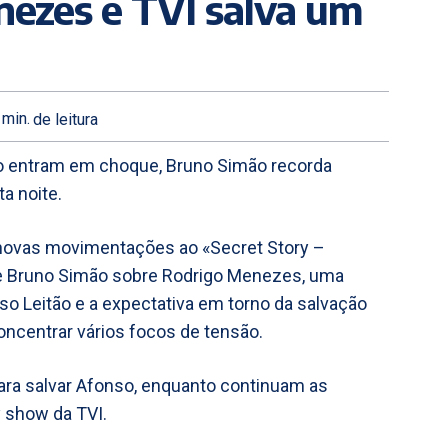
ezes e TVI salva um
min.
de leitura
onso entram em choque, Bruno Simão recorda
a noite.
xe novas movimentações ao «Secret Story –
de Bruno Simão sobre Rodrigo Menezes, uma
nso Leitão e a expectativa em torno da salvação
oncentrar vários focos de tensão.
para salvar Afonso, enquanto continuam as
y show da TVI.