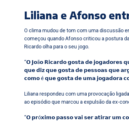
Liliana e Afonso en
O clima mudou de tom com uma discussão entre
começou quando Afonso criticou a postura d
Ricardo olha para o seu jogo.
“𝗢 𝗝𝗼ã𝗼 𝗥𝗶𝗰𝗮𝗿𝗱𝗼 𝗴𝗼𝘀𝘁𝗮 𝗱𝗲 𝗷𝗼𝗴𝗮𝗱𝗼𝗿𝗲𝘀 𝗾𝘂
𝗾𝘂𝗲 𝗱𝗶𝘇 𝗾𝘂𝗲 𝗴𝗼𝘀𝘁𝗮 𝗱𝗲 𝗽𝗲𝘀𝘀𝗼𝗮𝘀 𝗾𝘂𝗲 𝗮
𝗰𝗼𝗺𝗼 é 𝗾𝘂𝗲 𝗴𝗼𝘀𝘁𝗮 𝗱𝗲 𝘂𝗺𝗮 𝗷𝗼𝗴𝗮𝗱𝗼𝗿𝗮 
Liliana respondeu com uma provocação ligada 
ao episódio que marcou a expulsão da ex-conc
“𝗢 𝗽𝗿ó𝘅𝗶𝗺𝗼 𝗽𝗮𝘀𝘀𝗼 𝘃𝗮𝗶 𝘀𝗲𝗿 𝗮𝘁𝗶𝗿𝗮𝗿 𝘂𝗺 𝗰