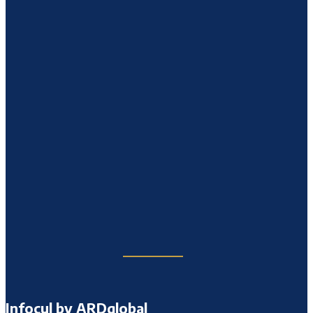
Infocul by ARDglobal