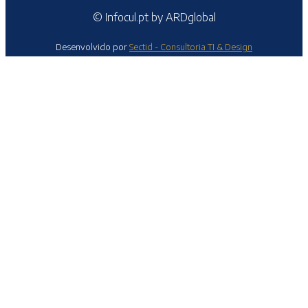
© Infocul.pt by ARDglobal
Desenvolvido por
Sectid - Consultoria TI & Design