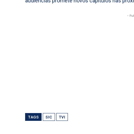
audiências promete novos capítulos nas pró
- Pu
TAGS
SIC
TVI