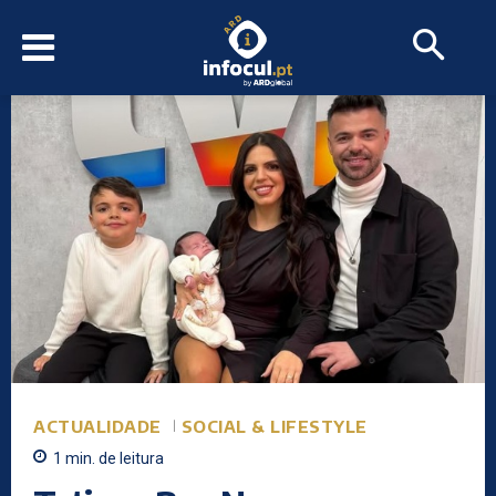
ACTUALIDADE
SOCIAL & LIFESTYLE
1
min.
de leitura