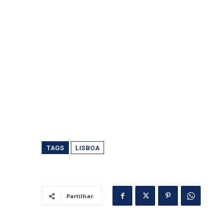
TAGS
LISBOA
Partilhar