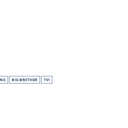
INS
BIG BROTHER
TVI