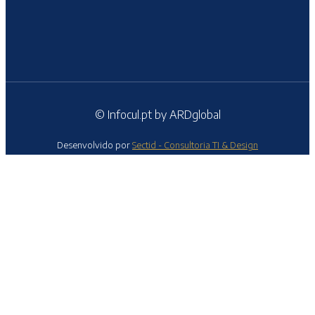
© Infocul.pt by ARDglobal
Desenvolvido por
Sectid - Consultoria TI & Design