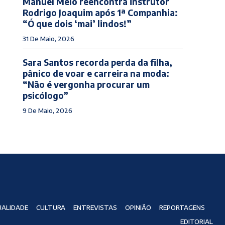
Manuel Melo reencontra instrutor
Rodrigo Joaquim após 1ª Companhia:
“Ó que dois ‘mai’ lindos!”
31 De Maio, 2026
Sara Santos recorda perda da filha,
pânico de voar e carreira na moda:
“Não é vergonha procurar um
psicólogo”
9 De Maio, 2026
ALIDADE
CULTURA
ENTREVISTAS
OPINIÃO
REPORTAGENS
EDITORIAL