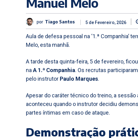
Manuel Melo
por
Tiago Santos
5 de Fevereiro, 2026
Aula de defesa pessoal na ‘1.ª Companhia’ t
Melo, esta manhã.
A tarde desta quinta-feira, 5 de fevereiro, 
na
A 1.ª Companhia
. Os recrutas participara
pelo instrutor
Paulo Marques
.
Apesar do caráter técnico do treino, a sessã
aconteceu quando o instrutor decidiu demonst
partes íntimas em caso de ataque.
Demonstração práti