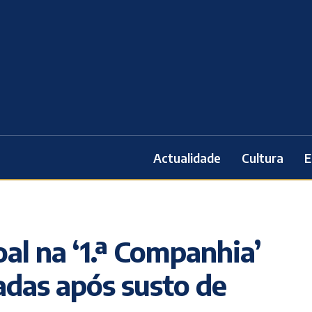
Actualidade
Cultura
E
al na ‘1.ª Companhia’
das após susto de