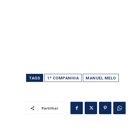
TAGS
1ª COMPANHIA
MANUEL MELO
Partilhar