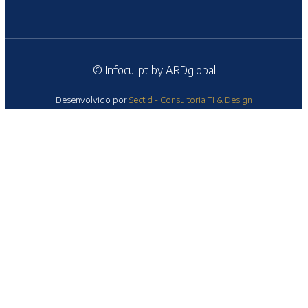
© Infocul.pt by ARDglobal
Desenvolvido por
Sectid - Consultoria TI & Design