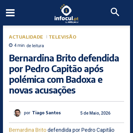
ACTUALIDADE
TELEVISÃO
4
min.
de leitura
Bernardina Brito defendida
por Pedro Capitão após
polémica com Badoxa e
novas acusações
por
Tiago Santos
5 de Maio, 2026
Bernardina Brito
defendida por Pedro Capitão