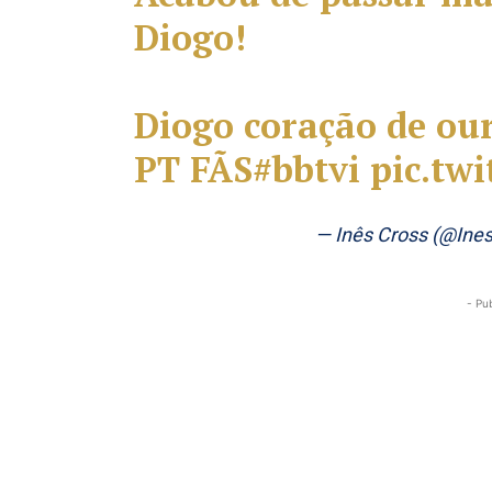
Diogo!
Diogo coração de our
PT FÃS
#bbtvi
pic.tw
— Inês Cross (@Ine
- Pu