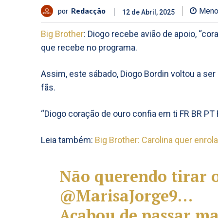
por
Redacção
Meno
12 de Abril, 2025
Big Brother
: Diogo recebe avião de apoio, “cor
que recebe no programa.
Assim, este sábado, Diogo Bordin voltou a s
fãs.
“Diogo coração de ouro confia em ti FR BR PT
Leia também:
Big Brother: Carolina quer enrol
Não querendo tirar o
@MarisaJorge9
…
Acabou de passar ma