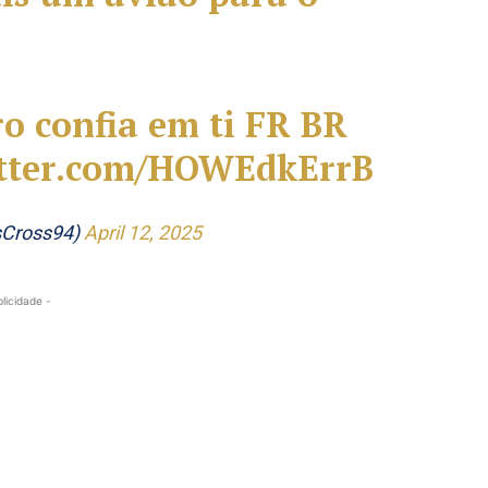
o confia em ti FR BR
itter.com/HOWEdkErrB
sCross94)
April 12, 2025
blicidade -