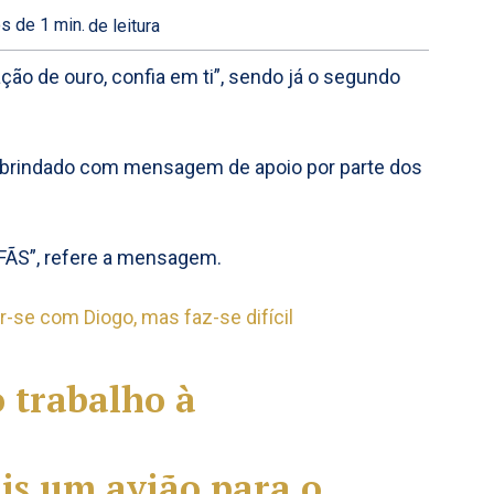
s de 1
min.
de leitura
ação de ouro, confia em ti”, sendo já o segundo
er brindado com mensagem de apoio por parte dos
 FÃS”, refere a mensagem.
ar-se com Diogo, mas faz-se difícil
 trabalho à
is um avião para o