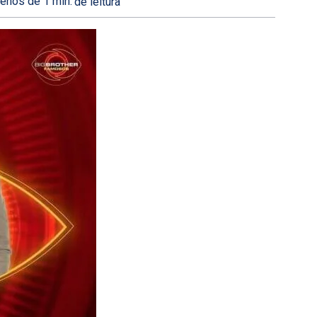
enos de 1
min.
de leitura