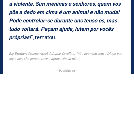
a violente. Sim meninas e senhores, quem vos
põe a dedo em cima é um animal e não muda!
Pode controlar-se durante uns tenso os, mas
tudo voltará. Peçam ajuda, lutem por vocês
próprias!
“, rematou.
Big Brother: Susana Areal defende Carolina, “não avançou com o Diogo por
jogo, mas sim porque teve a aprovação da mãe”
- Publicidade -