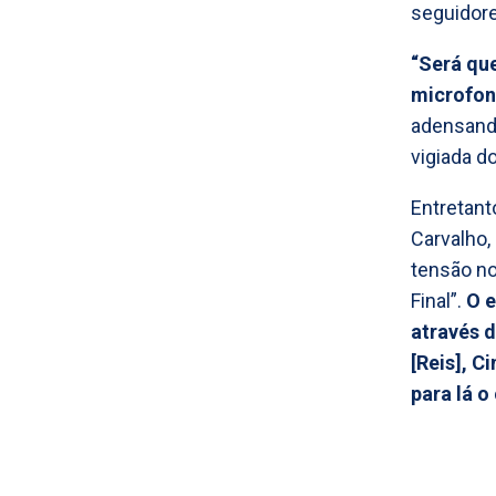
seguidore
“Será qu
microfon
adensand
vigiada do
Entretant
Carvalho
tensão no
Final”.
O e
através d
[Reis], 
para lá o