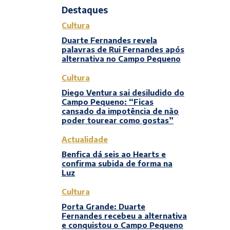
Destaques
Cultura
Duarte Fernandes revela
palavras de Rui Fernandes após
alternativa no Campo Pequeno
Cultura
Diego Ventura sai desiludido do
Campo Pequeno: “Ficas
cansado da impotência de não
poder tourear como gostas”
Actualidade
Benfica dá seis ao Hearts e
confirma subida de forma na
Luz
Cultura
Porta Grande: Duarte
Fernandes recebeu a alternativa
e conquistou o Campo Pequeno