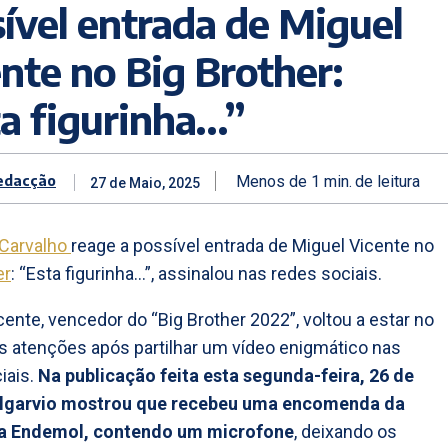
ível entrada de Miguel
nte no Big Brother:
a figurinha…”
edacção
Menos de 1
min.
de leitura
27 de Maio, 2025
 Carvalho
reage a possível entrada de Miguel Vicente no
er
: “Esta figurinha…”, assinalou nas redes sociais.
cente, vencedor do “Big Brother 2022”, voltou a estar no
s atenções após partilhar um vídeo enigmático nas
iais.
Na publicação feita esta segunda-feira, 26 de
algarvio mostrou que recebeu uma encomenda da
a Endemol, contendo um microfone
, deixando os