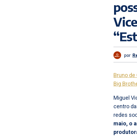
poss
Vice
“Est
por
R
Bruno de
Big Broth
Miguel Vi
centro da
redes soc
maio, o 
produtor