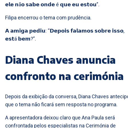
𝗲𝗹𝗲 𝗻ã𝗼 𝘀𝗮𝗯𝗲 𝗼𝗻𝗱𝗲 é 𝗾𝘂𝗲 𝗲𝘂 𝗲𝘀𝘁𝗼𝘂”.
Filipa encerrou o tema com prudência.
𝗔 𝗮𝗺𝗶𝗴𝗮 𝗽𝗲𝗱𝗶𝘂: “𝗗𝗲𝗽𝗼𝗶𝘀 𝗳𝗮𝗹𝗮𝗺𝗼𝘀 𝘀𝗼𝗯𝗿𝗲 𝗶𝘀𝘀𝗼,
𝗲𝘀𝘁á 𝗯𝗲𝗺?”.
Diana Chaves anuncia
confronto na cerimónia
Depois da exibição da conversa, Diana Chaves antecip
que o tema não ficará sem resposta no programa.
A apresentadora deixou claro que Ana Paula será
confrontada pelos especialistas na Cerimónia de