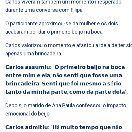
Carlos viveram também um momento inesperado
durante uma conversa com Filipa.
O participante aproximou-se da mulher e os dois
acabaram por dar o primeiro beijo na boca.
Carlos valorizou o momento e afastou a ideia de ter si
apenas uma brincadeira.
𝗖𝗮𝗿𝗹𝗼𝘀 𝗮𝘀𝘀𝘂𝗺𝗶𝘂: “𝗢 𝗽𝗿𝗶𝗺𝗲𝗶𝗿𝗼 𝗯𝗲𝗶𝗷𝗼 𝗻𝗮 𝗯𝗼𝗰𝗮
𝗲𝗻𝘁𝗿𝗲 𝗺𝗶𝗺 𝗲 𝗲𝗹𝗮, 𝗻ã𝗼 𝘀𝗲𝗻𝘁𝗶 𝗾𝘂𝗲 𝗳𝗼𝘀𝘀𝗲 𝘂𝗺𝗮
𝗯𝗿𝗶𝗻𝗰𝗮𝗱𝗲𝗶𝗿𝗮. 𝗦𝗲𝗻𝘁𝗶 𝗾𝘂𝗲 𝗳𝗼𝗶 𝗺𝗲𝘀𝗺𝗼 𝗮 𝘀é𝗿𝗶𝗼,
𝘁𝗮𝗻𝘁𝗼 𝗱𝗮 𝗺𝗶𝗻𝗵𝗮 𝗽𝗮𝗿𝘁𝗲, 𝗰𝗼𝗺𝗼 𝗱𝗮 𝗽𝗮𝗿𝘁𝗲 𝗱𝗲𝗹𝗮”.
Depois, o marido de Ana Paula confessou o impacto
emocional do beijo.
𝗖𝗮𝗿𝗹𝗼𝘀 𝗮𝗱𝗺𝗶𝘁𝗶𝘂: “𝗛á 𝗺𝘂𝗶𝘁𝗼 𝘁𝗲𝗺𝗽𝗼 𝗾𝘂𝗲 𝗻ã𝗼