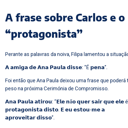
A frase sobre Carlos e o
“protagonista”
Perante as palavras da noiva, Filipa lamentou a situaçã
𝗔 𝗮𝗺𝗶𝗴𝗮 𝗱𝗲 𝗔𝗻𝗮 𝗣𝗮𝘂𝗹𝗮 𝗱𝗶𝘀𝘀𝗲: “É 𝗽𝗲𝗻𝗮”.
Foi então que Ana Paula deixou uma frase que poderá 
peso na próxima Cerimónia de Compromisso.
𝗔𝗻𝗮 𝗣𝗮𝘂𝗹𝗮 𝗮𝘁𝗶𝗿𝗼𝘂: “𝗘𝗹𝗲 𝗻ã𝗼 𝗾𝘂𝗲𝗿 𝘀𝗮𝗶𝗿 𝗾𝘂𝗲 𝗲𝗹𝗲 é
𝗽𝗿𝗼𝘁𝗮𝗴𝗼𝗻𝗶𝘀𝘁𝗮 𝗱𝗶𝘀𝘁𝗼. 𝗘 𝗲𝘂 𝗲𝘀𝘁𝗼𝘂-𝗺𝗲 𝗮
𝗮𝗽𝗿𝗼𝘃𝗲𝗶𝘁𝗮𝗿 𝗱𝗶𝘀𝘀𝗼”.