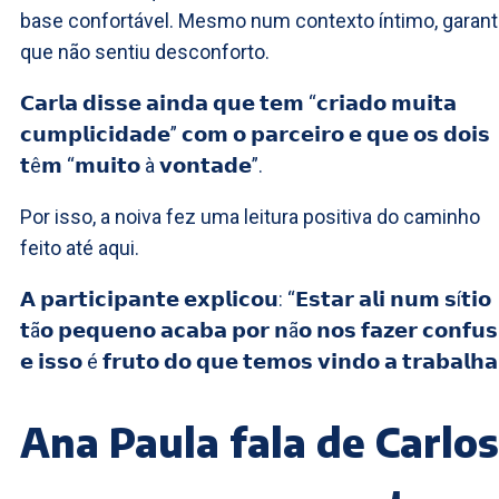
base confortável. Mesmo num contexto íntimo, garant
que não sentiu desconforto.
𝗖𝗮𝗿𝗹𝗮 𝗱𝗶𝘀𝘀𝗲 𝗮𝗶𝗻𝗱𝗮 𝗾𝘂𝗲 𝘁𝗲𝗺 “𝗰𝗿𝗶𝗮𝗱𝗼 𝗺𝘂𝗶𝘁𝗮
𝗰𝘂𝗺𝗽𝗹𝗶𝗰𝗶𝗱𝗮𝗱𝗲” 𝗰𝗼𝗺 𝗼 𝗽𝗮𝗿𝗰𝗲𝗶𝗿𝗼 𝗲 𝗾𝘂𝗲 𝗼𝘀 𝗱𝗼𝗶𝘀
𝘁ê𝗺 “𝗺𝘂𝗶𝘁𝗼 à 𝘃𝗼𝗻𝘁𝗮𝗱𝗲”.
Por isso, a noiva fez uma leitura positiva do caminho
feito até aqui.
𝗔 𝗽𝗮𝗿𝘁𝗶𝗰𝗶𝗽𝗮𝗻𝘁𝗲 𝗲𝘅𝗽𝗹𝗶𝗰𝗼𝘂: “𝗘𝘀𝘁𝗮𝗿 𝗮𝗹𝗶 𝗻𝘂𝗺 𝘀í𝘁𝗶𝗼
𝘁ã𝗼 𝗽𝗲𝗾𝘂𝗲𝗻𝗼 𝗮𝗰𝗮𝗯𝗮 𝗽𝗼𝗿 𝗻ã𝗼 𝗻𝗼𝘀 𝗳𝗮𝘇𝗲𝗿 𝗰𝗼𝗻𝗳𝘂
𝗲 𝗶𝘀𝘀𝗼 é 𝗳𝗿𝘂𝘁𝗼 𝗱𝗼 𝗾𝘂𝗲 𝘁𝗲𝗺𝗼𝘀 𝘃𝗶𝗻𝗱𝗼 𝗮 𝘁𝗿𝗮𝗯𝗮𝗹𝗵𝗮
Ana Paula fala de Carlos