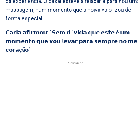
da experiência. O casal esteve a relaxar e partilhou um
massagem, num momento que a noiva valorizou de
forma especial.
𝗖𝗮𝗿𝗹𝗮 𝗮𝗳𝗶𝗿𝗺𝗼𝘂: “𝗦𝗲𝗺 𝗱ú𝘃𝗶𝗱𝗮 𝗾𝘂𝗲 𝗲𝘀𝘁𝗲 é 𝘂𝗺
𝗺𝗼𝗺𝗲𝗻𝘁𝗼 𝗾𝘂𝗲 𝘃𝗼𝘂 𝗹𝗲𝘃𝗮𝗿 𝗽𝗮𝗿𝗮 𝘀𝗲𝗺𝗽𝗿𝗲 𝗻𝗼 𝗺𝗲
𝗰𝗼𝗿𝗮çã𝗼”.
- Publicidaed -