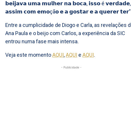
𝗯𝗲𝗶𝗷𝗮𝘃𝗮 𝘂𝗺𝗮 𝗺𝘂𝗹𝗵𝗲𝗿 𝗻𝗮 𝗯𝗼𝗰𝗮, 𝗶𝘀𝘀𝗼 é 𝘃𝗲𝗿𝗱𝗮𝗱𝗲,
𝗮𝘀𝘀𝗶𝗺 𝗰𝗼𝗺 𝗲𝗺𝗼çã𝗼 𝗲 𝗮 𝗴𝗼𝘀𝘁𝗮𝗿 𝗲 𝗮 𝗾𝘂𝗲𝗿𝗲𝗿 𝘁𝗲𝗿”
Entre a cumplicidade de Diogo e Carla, as revelações 
Ana Paula e o beijo com Carlos, a experiência da SIC
entrou numa fase mais intensa.
Veja este momento
AQUI
,
AQUI
e
AQUI
.
- Publicidade -