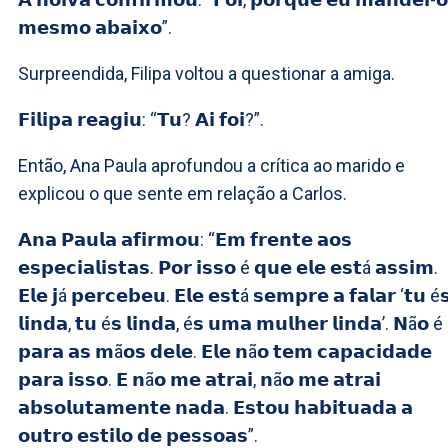
𝗺𝗲𝘀𝗺𝗼 𝗮𝗯𝗮𝗶𝘅𝗼”.
Surpreendida, Filipa voltou a questionar a amiga.
𝗙𝗶𝗹𝗶𝗽𝗮 𝗿𝗲𝗮𝗴𝗶𝘂: “𝗧𝘂? 𝗔𝗶 𝗳𝗼𝗶?”.
Então, Ana Paula aprofundou a crítica ao marido e
explicou o que sente em relação a Carlos.
𝗔𝗻𝗮 𝗣𝗮𝘂𝗹𝗮 𝗮𝗳𝗶𝗿𝗺𝗼𝘂: “𝗘𝗺 𝗳𝗿𝗲𝗻𝘁𝗲 𝗮𝗼𝘀
𝗲𝘀𝗽𝗲𝗰𝗶𝗮𝗹𝗶𝘀𝘁𝗮𝘀. 𝗣𝗼𝗿 𝗶𝘀𝘀𝗼 é 𝗾𝘂𝗲 𝗲𝗹𝗲 𝗲𝘀𝘁á 𝗮𝘀𝘀𝗶𝗺.
𝗘𝗹𝗲 𝗷á 𝗽𝗲𝗿𝗰𝗲𝗯𝗲𝘂. 𝗘𝗹𝗲 𝗲𝘀𝘁á 𝘀𝗲𝗺𝗽𝗿𝗲 𝗮 𝗳𝗮𝗹𝗮𝗿 ‘𝘁𝘂 é
𝗹𝗶𝗻𝗱𝗮, 𝘁𝘂 é𝘀 𝗹𝗶𝗻𝗱𝗮, é𝘀 𝘂𝗺𝗮 𝗺𝘂𝗹𝗵𝗲𝗿 𝗹𝗶𝗻𝗱𝗮’. 𝗡ã𝗼 é
𝗽𝗮𝗿𝗮 𝗮𝘀 𝗺ã𝗼𝘀 𝗱𝗲𝗹𝗲. 𝗘𝗹𝗲 𝗻ã𝗼 𝘁𝗲𝗺 𝗰𝗮𝗽𝗮𝗰𝗶𝗱𝗮𝗱𝗲
𝗽𝗮𝗿𝗮 𝗶𝘀𝘀𝗼. 𝗘 𝗻ã𝗼 𝗺𝗲 𝗮𝘁𝗿𝗮𝗶, 𝗻ã𝗼 𝗺𝗲 𝗮𝘁𝗿𝗮𝗶
𝗮𝗯𝘀𝗼𝗹𝘂𝘁𝗮𝗺𝗲𝗻𝘁𝗲 𝗻𝗮𝗱𝗮. 𝗘𝘀𝘁𝗼𝘂 𝗵𝗮𝗯𝗶𝘁𝘂𝗮𝗱𝗮 𝗮
𝗼𝘂𝘁𝗿𝗼 𝗲𝘀𝘁𝗶𝗹𝗼 𝗱𝗲 𝗽𝗲𝘀𝘀𝗼𝗮𝘀”.