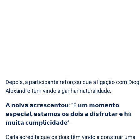
Depois, a participante reforçou que a ligação com Dio
Alexandre tem vindo a ganhar naturalidade.
𝗔 𝗻𝗼𝗶𝘃𝗮 𝗮𝗰𝗿𝗲𝘀𝗰𝗲𝗻𝘁𝗼𝘂: “É 𝘂𝗺 𝗺𝗼𝗺𝗲𝗻𝘁𝗼
𝗲𝘀𝗽𝗲𝗰𝗶𝗮𝗹, 𝗲𝘀𝘁𝗮𝗺𝗼𝘀 𝗼𝘀 𝗱𝗼𝗶𝘀 𝗮 𝗱𝗶𝘀𝗳𝗿𝘂𝘁𝗮𝗿 𝗲 𝗵á
𝗺𝘂𝗶𝘁𝗮 𝗰𝘂𝗺𝗽𝗹𝗶𝗰𝗶𝗱𝗮𝗱𝗲”.
Carla acredita que os dois têm vindo a construir uma