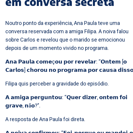
em conversa secreta
Noutro ponto da experiência, Ana Paula teve uma
conversa reservada com a amiga Filipa. A noiva falou
sobre Carlos e revelou que o marido se emocionou
depois de um momento vivido no programa.
𝗔𝗻𝗮 𝗣𝗮𝘂𝗹𝗮 𝗰𝗼𝗺𝗲ç𝗼𝘂 𝗽𝗼𝗿 𝗿𝗲𝘃𝗲𝗹𝗮𝗿: “𝗢𝗻𝘁𝗲𝗺 [𝗼
𝗖𝗮𝗿𝗹𝗼𝘀] 𝗰𝗵𝗼𝗿𝗼𝘂 𝗻𝗼 𝗽𝗿𝗼𝗴𝗿𝗮𝗺𝗮 𝗽𝗼𝗿 𝗰𝗮𝘂𝘀𝗮 𝗱𝗶𝘀𝘀
Filipa quis perceber a gravidade do episódio.
𝗔 𝗮𝗺𝗶𝗴𝗮 𝗽𝗲𝗿𝗴𝘂𝗻𝘁𝗼𝘂: “𝗤𝘂𝗲𝗿 𝗱𝗶𝘇𝗲𝗿, 𝗼𝗻𝘁𝗲𝗺 𝗳𝗼𝗶
𝗴𝗿𝗮𝘃𝗲, 𝗻ã𝗼?”.
A resposta de Ana Paula foi direta.
𝗔 𝗻𝗼𝗶𝘃𝗮 𝗰𝗼𝗻𝗳𝗶𝗿𝗺𝗼𝘂: “𝗙𝗼𝗶, 𝗽𝗼𝗿𝗾𝘂𝗲 𝗲𝘂 𝗺𝗮𝗻𝗱𝗲𝗶-𝗼