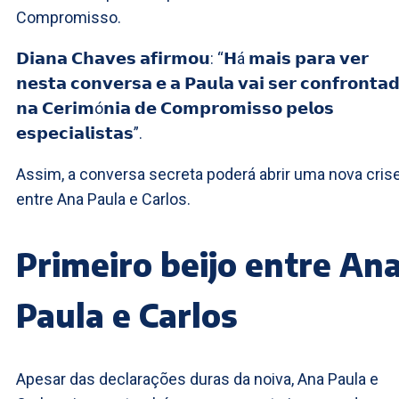
Compromisso.
𝗗𝗶𝗮𝗻𝗮 𝗖𝗵𝗮𝘃𝗲𝘀 𝗮𝗳𝗶𝗿𝗺𝗼𝘂: “𝗛á 𝗺𝗮𝗶𝘀 𝗽𝗮𝗿𝗮 𝘃𝗲𝗿
𝗻𝗲𝘀𝘁𝗮 𝗰𝗼𝗻𝘃𝗲𝗿𝘀𝗮 𝗲 𝗮 𝗣𝗮𝘂𝗹𝗮 𝘃𝗮𝗶 𝘀𝗲𝗿 𝗰𝗼𝗻𝗳𝗿𝗼𝗻𝘁𝗮
𝗻𝗮 𝗖𝗲𝗿𝗶𝗺ó𝗻𝗶𝗮 𝗱𝗲 𝗖𝗼𝗺𝗽𝗿𝗼𝗺𝗶𝘀𝘀𝗼 𝗽𝗲𝗹𝗼𝘀
𝗲𝘀𝗽𝗲𝗰𝗶𝗮𝗹𝗶𝘀𝘁𝗮𝘀”.
Assim, a conversa secreta poderá abrir uma nova cris
entre Ana Paula e Carlos.
Primeiro beijo entre An
Paula e Carlos
Apesar das declarações duras da noiva, Ana Paula e