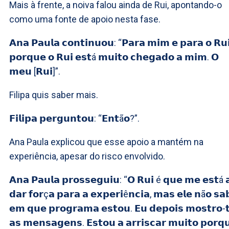
Mais à frente, a noiva falou ainda de Rui, apontando-o
como uma fonte de apoio nesta fase.
𝗔𝗻𝗮 𝗣𝗮𝘂𝗹𝗮 𝗰𝗼𝗻𝘁𝗶𝗻𝘂𝗼𝘂: “𝗣𝗮𝗿𝗮 𝗺𝗶𝗺 𝗲 𝗽𝗮𝗿𝗮 𝗼 𝗥𝘂
𝗽𝗼𝗿𝗾𝘂𝗲 𝗼 𝗥𝘂𝗶 𝗲𝘀𝘁á 𝗺𝘂𝗶𝘁𝗼 𝗰𝗵𝗲𝗴𝗮𝗱𝗼 𝗮 𝗺𝗶𝗺. 𝗢
𝗺𝗲𝘂 [𝗥𝘂𝗶]”.
Filipa quis saber mais.
𝗙𝗶𝗹𝗶𝗽𝗮 𝗽𝗲𝗿𝗴𝘂𝗻𝘁𝗼𝘂: “𝗘𝗻𝘁ã𝗼?”.
Ana Paula explicou que esse apoio a mantém na
experiência, apesar do risco envolvido.
𝗔𝗻𝗮 𝗣𝗮𝘂𝗹𝗮 𝗽𝗿𝗼𝘀𝘀𝗲𝗴𝘂𝗶𝘂: “𝗢 𝗥𝘂𝗶 é 𝗾𝘂𝗲 𝗺𝗲 𝗲𝘀𝘁á 
𝗱𝗮𝗿 𝗳𝗼𝗿ç𝗮 𝗽𝗮𝗿𝗮 𝗮 𝗲𝘅𝗽𝗲𝗿𝗶ê𝗻𝗰𝗶𝗮, 𝗺𝗮𝘀 𝗲𝗹𝗲 𝗻ã𝗼 𝘀𝗮
𝗲𝗺 𝗾𝘂𝗲 𝗽𝗿𝗼𝗴𝗿𝗮𝗺𝗮 𝗲𝘀𝘁𝗼𝘂. 𝗘𝘂 𝗱𝗲𝗽𝗼𝗶𝘀 𝗺𝗼𝘀𝘁𝗿𝗼-
𝗮𝘀 𝗺𝗲𝗻𝘀𝗮𝗴𝗲𝗻𝘀. 𝗘𝘀𝘁𝗼𝘂 𝗮 𝗮𝗿𝗿𝗶𝘀𝗰𝗮𝗿 𝗺𝘂𝗶𝘁𝗼 𝗽𝗼𝗿𝗾