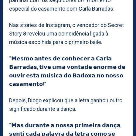
partilhar com os seguidores um momento
especial do casamento com Carla Barradas.
Nas stories de Instagram, o vencedor do Secret
Story 8 revelou uma coincidência ligada à
música escolhida para o primeiro baile.
“𝗠𝗲𝘀𝗺𝗼 𝗮𝗻𝘁𝗲𝘀 𝗱𝗲 𝗰𝗼𝗻𝗵𝗲𝗰𝗲𝗿 𝗮 𝗖𝗮𝗿𝗹𝗮
𝗕𝗮𝗿𝗿𝗮𝗱𝗮𝘀, 𝘁𝗶𝘃𝗲 𝘂𝗺𝗮 𝘃𝗼𝗻𝘁𝗮𝗱𝗲 𝗲𝗻𝗼𝗿𝗺𝗲 𝗱𝗲
𝗼𝘂𝘃𝗶𝗿 𝗲𝘀𝘁𝗮 𝗺𝘂́𝘀𝗶𝗰𝗮 𝗱𝗼 𝗕𝗮𝗱𝗼𝘅𝗮 𝗻𝗼 𝗻𝗼𝘀𝘀𝗼
𝗰𝗮𝘀𝗮𝗺𝗲𝗻𝘁𝗼!”
Depois, Diogo explicou que a letra ganhou outro
significado durante a dança.
“𝗠𝗮𝘀 𝗱𝘂𝗿𝗮𝗻𝘁𝗲 𝗮 𝗻𝗼𝘀𝘀𝗮 𝗽𝗿𝗶𝗺𝗲𝗶𝗿𝗮 𝗱𝗮𝗻𝗰̧𝗮,
𝘀𝗲𝗻𝘁𝗶 𝗰𝗮𝗱𝗮 𝗽𝗮𝗹𝗮𝘃𝗿𝗮 𝗱𝗮 𝗹𝗲𝘁𝗿𝗮 𝗰𝗼𝗺𝗼 𝘀𝗲