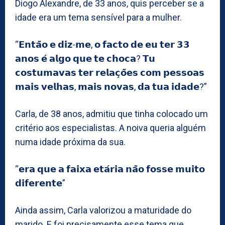
Diogo Alexandre, de 33 anos, quis perceber se a
idade era um tema sensível para a mulher.
“𝗘𝗻𝘁𝗮̃𝗼 𝗲 𝗱𝗶𝘇-𝗺𝗲, 𝗼 𝗳𝗮𝗰𝘁𝗼 𝗱𝗲 𝗲𝘂 𝘁𝗲𝗿 𝟯𝟯
𝗮𝗻𝗼𝘀 𝗲́ 𝗮𝗹𝗴𝗼 𝗾𝘂𝗲 𝘁𝗲 𝗰𝗵𝗼𝗰𝗮? 𝗧𝘂
𝗰𝗼𝘀𝘁𝘂𝗺𝗮𝘃𝗮𝘀 𝘁𝗲𝗿 𝗿𝗲𝗹𝗮𝗰̧𝗼̃𝗲𝘀 𝗰𝗼𝗺 𝗽𝗲𝘀𝘀𝗼𝗮𝘀
𝗺𝗮𝗶𝘀 𝘃𝗲𝗹𝗵𝗮𝘀, 𝗺𝗮𝗶𝘀 𝗻𝗼𝘃𝗮𝘀, 𝗱𝗮 𝘁𝘂𝗮 𝗶𝗱𝗮𝗱𝗲?”
Carla, de 38 anos, admitiu que tinha colocado um
critério aos especialistas. A noiva queria alguém
numa idade próxima da sua.
“𝗲𝗿𝗮 𝗾𝘂𝗲 𝗮 𝗳𝗮𝗶𝘅𝗮 𝗲𝘁𝗮́𝗿𝗶𝗮 𝗻𝗮̃𝗼 𝗳𝗼𝘀𝘀𝗲 𝗺𝘂𝗶𝘁𝗼
𝗱𝗶𝗳𝗲𝗿𝗲𝗻𝘁𝗲”
Ainda assim, Carla valorizou a maturidade do
marido. E foi precisamente esse tema que