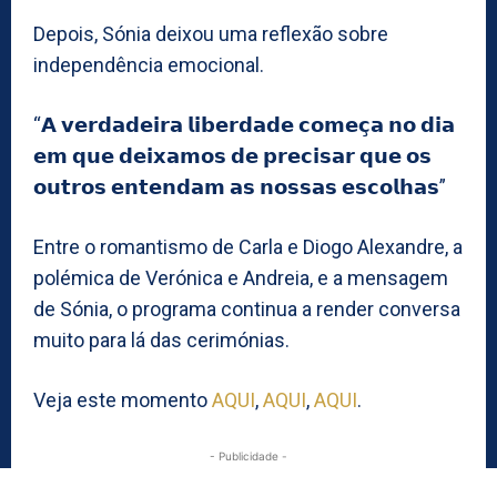
Depois, Sónia deixou uma reflexão sobre
independência emocional.
“𝗔 𝘃𝗲𝗿𝗱𝗮𝗱𝗲𝗶𝗿𝗮 𝗹𝗶𝗯𝗲𝗿𝗱𝗮𝗱𝗲 𝗰𝗼𝗺𝗲𝗰̧𝗮 𝗻𝗼 𝗱𝗶𝗮
𝗲𝗺 𝗾𝘂𝗲 𝗱𝗲𝗶𝘅𝗮𝗺𝗼𝘀 𝗱𝗲 𝗽𝗿𝗲𝗰𝗶𝘀𝗮𝗿 𝗾𝘂𝗲 𝗼𝘀
𝗼𝘂𝘁𝗿𝗼𝘀 𝗲𝗻𝘁𝗲𝗻𝗱𝗮𝗺 𝗮𝘀 𝗻𝗼𝘀𝘀𝗮𝘀 𝗲𝘀𝗰𝗼𝗹𝗵𝗮𝘀”
Entre o romantismo de Carla e Diogo Alexandre, a
polémica de Verónica e Andreia, e a mensagem
de Sónia, o programa continua a render conversa
muito para lá das cerimónias.
Veja este momento
AQUI
,
AQUI
,
AQUI
.
- Publicidade -