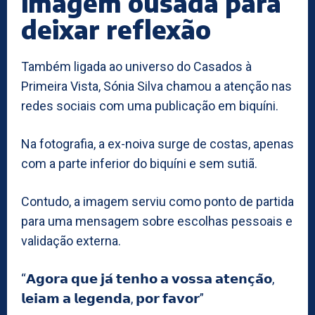
imagem ousada para
deixar reflexão
Também ligada ao universo do Casados à
Primeira Vista, Sónia Silva chamou a atenção nas
redes sociais com uma publicação em biquíni.
Na fotografia, a ex-noiva surge de costas, apenas
com a parte inferior do biquíni e sem sutiã.
Contudo, a imagem serviu como ponto de partida
para uma mensagem sobre escolhas pessoais e
validação externa.
“𝗔𝗴𝗼𝗿𝗮 𝗾𝘂𝗲 𝗷𝗮́ 𝘁𝗲𝗻𝗵𝗼 𝗮 𝘃𝗼𝘀𝘀𝗮 𝗮𝘁𝗲𝗻𝗰̧𝗮̃𝗼,
𝗹𝗲𝗶𝗮𝗺 𝗮 𝗹𝗲𝗴𝗲𝗻𝗱𝗮, 𝗽𝗼𝗿 𝗳𝗮𝘃𝗼𝗿”