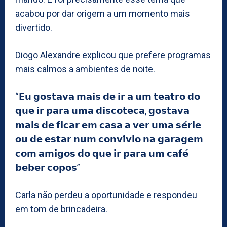
acabou por dar origem a um momento mais
divertido.
Diogo Alexandre explicou que prefere programas
mais calmos a ambientes de noite.
“𝗘𝘂 𝗴𝗼𝘀𝘁𝗮𝘃𝗮 𝗺𝗮𝗶𝘀 𝗱𝗲 𝗶𝗿 𝗮 𝘂𝗺 𝘁𝗲𝗮𝘁𝗿𝗼 𝗱𝗼
𝗾𝘂𝗲 𝗶𝗿 𝗽𝗮𝗿𝗮 𝘂𝗺𝗮 𝗱𝗶𝘀𝗰𝗼𝘁𝗲𝗰𝗮, 𝗴𝗼𝘀𝘁𝗮𝘃𝗮
𝗺𝗮𝗶𝘀 𝗱𝗲 𝗳𝗶𝗰𝗮𝗿 𝗲𝗺 𝗰𝗮𝘀𝗮 𝗮 𝘃𝗲𝗿 𝘂𝗺𝗮 𝘀𝗲́𝗿𝗶𝗲
𝗼𝘂 𝗱𝗲 𝗲𝘀𝘁𝗮𝗿 𝗻𝘂𝗺 𝗰𝗼𝗻𝘃𝗶́𝘃𝗶𝗼 𝗻𝗮 𝗴𝗮𝗿𝗮𝗴𝗲𝗺
𝗰𝗼𝗺 𝗮𝗺𝗶𝗴𝗼𝘀 𝗱𝗼 𝗾𝘂𝗲 𝗶𝗿 𝗽𝗮𝗿𝗮 𝘂𝗺 𝗰𝗮𝗳𝗲́
𝗯𝗲𝗯𝗲𝗿 𝗰𝗼𝗽𝗼𝘀”
Carla não perdeu a oportunidade e respondeu
em tom de brincadeira.