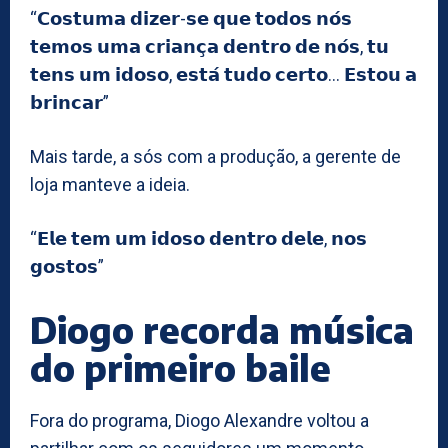
“𝗖𝗼𝘀𝘁𝘂𝗺𝗮 𝗱𝗶𝘇𝗲𝗿-𝘀𝗲 𝗾𝘂𝗲 𝘁𝗼𝗱𝗼𝘀 𝗻𝗼́𝘀
𝘁𝗲𝗺𝗼𝘀 𝘂𝗺𝗮 𝗰𝗿𝗶𝗮𝗻𝗰̧𝗮 𝗱𝗲𝗻𝘁𝗿𝗼 𝗱𝗲 𝗻𝗼́𝘀, 𝘁𝘂
𝘁𝗲𝗻𝘀 𝘂𝗺 𝗶𝗱𝗼𝘀𝗼, 𝗲𝘀𝘁𝗮́ 𝘁𝘂𝗱𝗼 𝗰𝗲𝗿𝘁𝗼… 𝗘𝘀𝘁𝗼𝘂 𝗮
𝗯𝗿𝗶𝗻𝗰𝗮𝗿”
Mais tarde, a sós com a produção, a gerente de
loja manteve a ideia.
“𝗘𝗹𝗲 𝘁𝗲𝗺 𝘂𝗺 𝗶𝗱𝗼𝘀𝗼 𝗱𝗲𝗻𝘁𝗿𝗼 𝗱𝗲𝗹𝗲, 𝗻𝗼𝘀
𝗴𝗼𝘀𝘁𝗼𝘀”
Diogo recorda música
do primeiro baile
Fora do programa, Diogo Alexandre voltou a