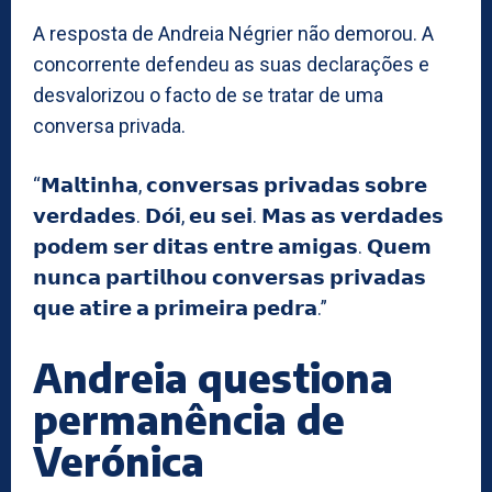
A resposta de Andreia Négrier não demorou. A
concorrente defendeu as suas declarações e
desvalorizou o facto de se tratar de uma
conversa privada.
“𝗠𝗮𝗹𝘁𝗶𝗻𝗵𝗮, 𝗰𝗼𝗻𝘃𝗲𝗿𝘀𝗮𝘀 𝗽𝗿𝗶𝘃𝗮𝗱𝗮𝘀 𝘀𝗼𝗯𝗿𝗲
𝘃𝗲𝗿𝗱𝗮𝗱𝗲𝘀. 𝗗𝗼́𝗶, 𝗲𝘂 𝘀𝗲𝗶. 𝗠𝗮𝘀 𝗮𝘀 𝘃𝗲𝗿𝗱𝗮𝗱𝗲𝘀
𝗽𝗼𝗱𝗲𝗺 𝘀𝗲𝗿 𝗱𝗶𝘁𝗮𝘀 𝗲𝗻𝘁𝗿𝗲 𝗮𝗺𝗶𝗴𝗮𝘀. 𝗤𝘂𝗲𝗺
𝗻𝘂𝗻𝗰𝗮 𝗽𝗮𝗿𝘁𝗶𝗹𝗵𝗼𝘂 𝗰𝗼𝗻𝘃𝗲𝗿𝘀𝗮𝘀 𝗽𝗿𝗶𝘃𝗮𝗱𝗮𝘀
𝗾𝘂𝗲 𝗮𝘁𝗶𝗿𝗲 𝗮 𝗽𝗿𝗶𝗺𝗲𝗶𝗿𝗮 𝗽𝗲𝗱𝗿𝗮.”
Andreia questiona
permanência de
Verónica