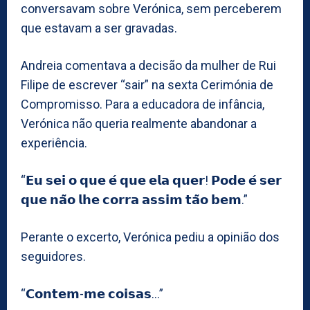
conversavam sobre Verónica, sem perceberem
que estavam a ser gravadas.
Andreia comentava a decisão da mulher de Rui
Filipe de escrever “sair” na sexta Cerimónia de
Compromisso. Para a educadora de infância,
Verónica não queria realmente abandonar a
experiência.
“𝗘𝘂 𝘀𝗲𝗶 𝗼 𝗾𝘂𝗲 𝗲́ 𝗾𝘂𝗲 𝗲𝗹𝗮 𝗾𝘂𝗲𝗿! 𝗣𝗼𝗱𝗲 𝗲́ 𝘀𝗲𝗿
𝗾𝘂𝗲 𝗻𝗮̃𝗼 𝗹𝗵𝗲 𝗰𝗼𝗿𝗿𝗮 𝗮𝘀𝘀𝗶𝗺 𝘁𝗮̃𝗼 𝗯𝗲𝗺.”
Perante o excerto, Verónica pediu a opinião dos
seguidores.
“𝗖𝗼𝗻𝘁𝗲𝗺-𝗺𝗲 𝗰𝗼𝗶𝘀𝗮𝘀…”