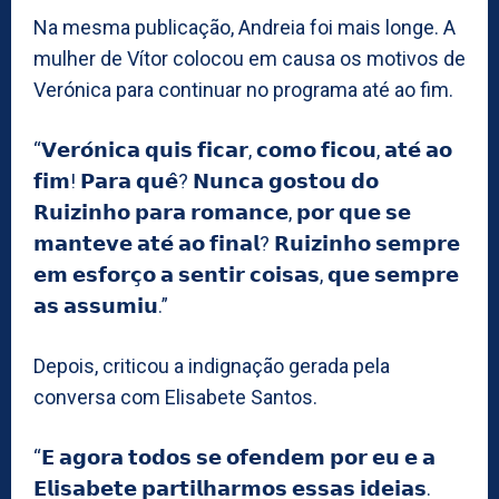
Na mesma publicação, Andreia foi mais longe. A
mulher de Vítor colocou em causa os motivos de
Verónica para continuar no programa até ao fim.
“𝗩𝗲𝗿𝗼́𝗻𝗶𝗰𝗮 𝗾𝘂𝗶𝘀 𝗳𝗶𝗰𝗮𝗿, 𝗰𝗼𝗺𝗼 𝗳𝗶𝗰𝗼𝘂, 𝗮𝘁𝗲́ 𝗮𝗼
𝗳𝗶𝗺! 𝗣𝗮𝗿𝗮 𝗾𝘂𝗲̂? 𝗡𝘂𝗻𝗰𝗮 𝗴𝗼𝘀𝘁𝗼𝘂 𝗱𝗼
𝗥𝘂𝗶𝘇𝗶𝗻𝗵𝗼 𝗽𝗮𝗿𝗮 𝗿𝗼𝗺𝗮𝗻𝗰𝗲, 𝗽𝗼𝗿 𝗾𝘂𝗲 𝘀𝗲
𝗺𝗮𝗻𝘁𝗲𝘃𝗲 𝗮𝘁𝗲́ 𝗮𝗼 𝗳𝗶𝗻𝗮𝗹? 𝗥𝘂𝗶𝘇𝗶𝗻𝗵𝗼 𝘀𝗲𝗺𝗽𝗿𝗲
𝗲𝗺 𝗲𝘀𝗳𝗼𝗿𝗰̧𝗼 𝗮 𝘀𝗲𝗻𝘁𝗶𝗿 𝗰𝗼𝗶𝘀𝗮𝘀, 𝗾𝘂𝗲 𝘀𝗲𝗺𝗽𝗿𝗲
𝗮𝘀 𝗮𝘀𝘀𝘂𝗺𝗶𝘂.”
Depois, criticou a indignação gerada pela
conversa com Elisabete Santos.
“𝗘 𝗮𝗴𝗼𝗿𝗮 𝘁𝗼𝗱𝗼𝘀 𝘀𝗲 𝗼𝗳𝗲𝗻𝗱𝗲𝗺 𝗽𝗼𝗿 𝗲𝘂 𝗲 𝗮
𝗘𝗹𝗶𝘀𝗮𝗯𝗲𝘁𝗲 𝗽𝗮𝗿𝘁𝗶𝗹𝗵𝗮𝗿𝗺𝗼𝘀 𝗲𝘀𝘀𝗮𝘀 𝗶𝗱𝗲𝗶𝗮𝘀.