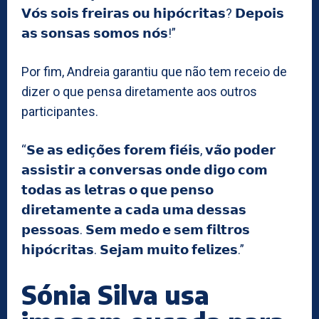
𝗩𝗼́𝘀 𝘀𝗼𝗶𝘀 𝗳𝗿𝗲𝗶𝗿𝗮𝘀 𝗼𝘂 𝗵𝗶𝗽𝗼́𝗰𝗿𝗶𝘁𝗮𝘀? 𝗗𝗲𝗽𝗼𝗶𝘀
𝗮𝘀 𝘀𝗼𝗻𝘀𝗮𝘀 𝘀𝗼𝗺𝗼𝘀 𝗻𝗼́𝘀!”
Por fim, Andreia garantiu que não tem receio de
dizer o que pensa diretamente aos outros
participantes.
“𝗦𝗲 𝗮𝘀 𝗲𝗱𝗶𝗰̧𝗼̃𝗲𝘀 𝗳𝗼𝗿𝗲𝗺 𝗳𝗶𝗲́𝗶𝘀, 𝘃𝗮̃𝗼 𝗽𝗼𝗱𝗲𝗿
𝗮𝘀𝘀𝗶𝘀𝘁𝗶𝗿 𝗮 𝗰𝗼𝗻𝘃𝗲𝗿𝘀𝗮𝘀 𝗼𝗻𝗱𝗲 𝗱𝗶𝗴𝗼 𝗰𝗼𝗺
𝘁𝗼𝗱𝗮𝘀 𝗮𝘀 𝗹𝗲𝘁𝗿𝗮𝘀 𝗼 𝗾𝘂𝗲 𝗽𝗲𝗻𝘀𝗼
𝗱𝗶𝗿𝗲𝘁𝗮𝗺𝗲𝗻𝘁𝗲 𝗮 𝗰𝗮𝗱𝗮 𝘂𝗺𝗮 𝗱𝗲𝘀𝘀𝗮𝘀
𝗽𝗲𝘀𝘀𝗼𝗮𝘀. 𝗦𝗲𝗺 𝗺𝗲𝗱𝗼 𝗲 𝘀𝗲𝗺 𝗳𝗶𝗹𝘁𝗿𝗼𝘀
𝗵𝗶𝗽𝗼́𝗰𝗿𝗶𝘁𝗮𝘀. 𝗦𝗲𝗷𝗮𝗺 𝗺𝘂𝗶𝘁𝗼 𝗳𝗲𝗹𝗶𝘇𝗲𝘀.”
Sónia Silva usa