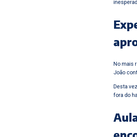
inesperad
Expe
apro
No mais r
João cont
Desta vez
fora do h
Aula
enc