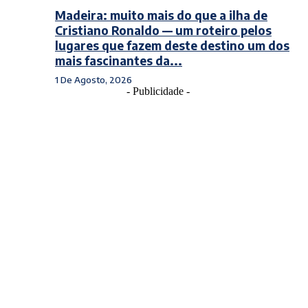
Madeira: muito mais do que a ilha de
Cristiano Ronaldo — um roteiro pelos
lugares que fazem deste destino um dos
mais fascinantes da...
1 De Agosto, 2026
- Publicidade -