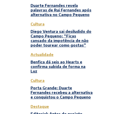
Duarte Fernandes revela
palavras de Rui Fernandes após
alternativa no Campo Pequeno
Cultura
Diego Ventura sai desiludido do
Campo Pequeno: “Ficas
cansado da impotência de não
poder tourear como gostas”
Actualidade
Benfica dá seis ao Hearts e
confirma subida de forma na
Luz
Cultura
Porta Grande: Duarte
Fernandes recebeu a alternativa
e conquistou o Campo Pequeno
Destaque
Editorial: Antes do projeto,