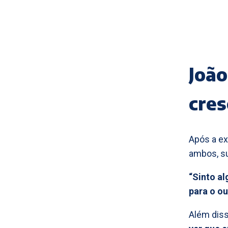
João
cre
Após a ex
ambos, su
“Sinto a
para o ou
Além dis