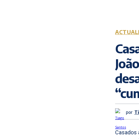
ACTUAL
Casa
Joã
desa
“cu
por
T
Casados à