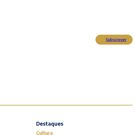
Subscrever
Actualidade
Cultura
Entrevistas
Opinião
Reportagens
Editorial
Destaques
Cultura