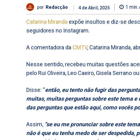
por
Redacção
1
min.
4 de Abril, 2025
Catarina Miranda
expõe insultos e diz-se des
seguidores no Instagram.
A comentadora da
CMTV
, Catarina Miranda, 
Nesse sentido, recebeu muitas questões acer
pelo Rui Oliveira, Leo Caeiro, Gisela Serrano o
Disse: “
então, eu tento não fugir das pergunt
muitas, muitas perguntas sobre este tema e
das perguntas que estão aqui, como vocês p
Assim,
“se eu me pronunciar sobre este tema
não é que eu tenha medo de ser despedida, 