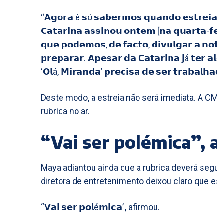
“𝗔𝗴𝗼𝗿𝗮 é 𝘀ó 𝘀𝗮𝗯𝗲𝗿𝗺𝗼𝘀 𝗾𝘂𝗮𝗻𝗱𝗼 𝗲𝘀𝘁𝗿𝗲𝗶𝗮,
𝗖𝗮𝘁𝗮𝗿𝗶𝗻𝗮 𝗮𝘀𝘀𝗶𝗻𝗼𝘂 𝗼𝗻𝘁𝗲𝗺 [𝗻𝗮 𝗾𝘂𝗮𝗿𝘁𝗮-𝗳𝗲
𝗾𝘂𝗲 𝗽𝗼𝗱𝗲𝗺𝗼𝘀, 𝗱𝗲 𝗳𝗮𝗰𝘁𝗼, 𝗱𝗶𝘃𝘂𝗹𝗴𝗮𝗿 𝗮 𝗻𝗼
𝗽𝗿𝗲𝗽𝗮𝗿𝗮𝗿. 𝗔𝗽𝗲𝘀𝗮𝗿 𝗱𝗮 𝗖𝗮𝘁𝗮𝗿𝗶𝗻𝗮 𝗷á 𝘁𝗲𝗿 𝗮
‘𝗢𝗹á, 𝗠𝗶𝗿𝗮𝗻𝗱𝗮’ 𝗽𝗿𝗲𝗰𝗶𝘀𝗮 𝗱𝗲 𝘀𝗲𝗿 𝘁𝗿𝗮𝗯𝗮𝗹
Deste modo, a estreia não será imediata. A C
rubrica no ar.
“Vai ser polémica”,
Maya adiantou ainda que a rubrica deverá segui
diretora de entretenimento deixou claro que 
“𝗩𝗮𝗶 𝘀𝗲𝗿 𝗽𝗼𝗹é𝗺𝗶𝗰𝗮”, afirmou.