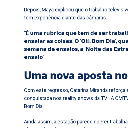
Depois, Maya explicou que o trabalho televisi
tem experiência diante das câmaras.
“É 𝘂𝗺𝗮 𝗿𝘂𝗯𝗿𝗶𝗰𝗮 𝗾𝘂𝗲 𝘁𝗲𝗺 𝗱𝗲 𝘀𝗲𝗿 𝘁𝗿𝗮𝗯𝗮𝗹𝗵
𝗲𝗻𝘀𝗮𝗶𝗮𝗿 𝗮𝘀 𝗰𝗼𝗶𝘀𝗮𝘀. 𝗢 ‘𝗢𝗹á, 𝗕𝗼𝗺 𝗗𝗶𝗮’, 𝗾𝘂
𝘀𝗲𝗺𝗮𝗻𝗮 𝗱𝗲 𝗲𝗻𝘀𝗮𝗶𝗼𝘀, 𝗮 ‘𝗡𝗼𝗶𝘁𝗲 𝗱𝗮𝘀 𝗘𝘀𝘁𝗿
𝗲𝗻𝘀𝗮𝗶𝗼”.
Uma nova aposta no
Com este regresso, Catarina Miranda reforça a
conquistada nos reality shows da TVI. A CMTV
Bom Dia.
Ainda assim, a estação parece querer trabalha