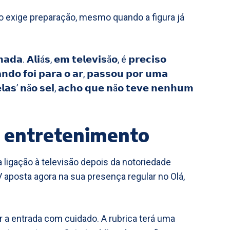
vo exige preparação, mesmo quando a figura já
𝗮𝗱𝗮. 𝗔𝗹𝗶á𝘀, 𝗲𝗺 𝘁𝗲𝗹𝗲𝘃𝗶𝘀ã𝗼, é 𝗽𝗿𝗲𝗰𝗶𝘀𝗼
𝗮𝗻𝗱𝗼 𝗳𝗼𝗶 𝗽𝗮𝗿𝗮 𝗼 𝗮𝗿, 𝗽𝗮𝘀𝘀𝗼𝘂 𝗽𝗼𝗿 𝘂𝗺𝗮
𝗲𝗹𝗮𝘀’ 𝗻ã𝗼 𝘀𝗲𝗶, 𝗮𝗰𝗵𝗼 𝗾𝘂𝗲 𝗻ã𝗼 𝘁𝗲𝘃𝗲 𝗻𝗲𝗻𝗵𝘂𝗺
 entretenimento
 ligação à televisão depois da notoriedade
 aposta agora na sua presença regular no Olá,
r a entrada com cuidado. A rubrica terá uma