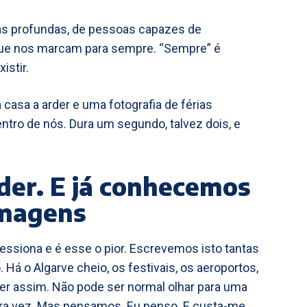
sas profundas, de pessoas capazes de
e nos marcam para sempre. “Sempre” é
istir.
casa a arder e uma fotografia de férias
ro de nós. Dura um segundo, talvez dois, e
rder. E já conhecemos
imagens
ressiona e é esse o pior. Escrevemos isto tantas
Há o Algarve cheio, os festivais, os aeroportos,
ser assim. Não pode ser normal olhar para uma
tra vez. Mas pensamos. Eu penso. E custa-me