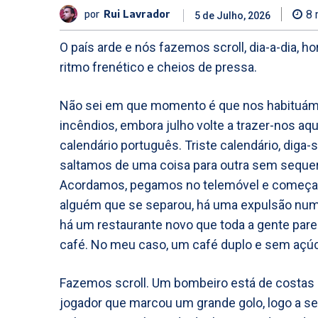
por
Rui Lavrador
8
m
5 de Julho, 2026
O país arde e nós fazemos scroll, dia-a-dia
ritmo frenético e cheios de pressa.
Não sei em que momento é que nos habituámos
incêndios, embora julho volte a trazer-nos aq
calendário português. Triste calendário, diga-
saltamos de uma coisa para outra sem sequer
Acordamos, pegamos no telemóvel e começa o d
alguém que se separou, há uma expulsão num r
há um restaurante novo que toda a gente par
café. No meu caso, um café duplo e sem açúca
Fazemos scroll. Um bombeiro está de costas 
jogador que marcou um grande golo, logo a s