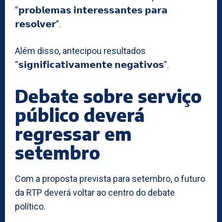
“𝗽𝗿𝗼𝗯𝗹𝗲𝗺𝗮𝘀 𝗶𝗻𝘁𝗲𝗿𝗲𝘀𝘀𝗮𝗻𝘁𝗲𝘀 𝗽𝗮𝗿𝗮
𝗿𝗲𝘀𝗼𝗹𝘃𝗲𝗿”.
Além disso, antecipou resultados
“𝘀𝗶𝗴𝗻𝗶𝗳𝗶𝗰𝗮𝘁𝗶𝘃𝗮𝗺𝗲𝗻𝘁𝗲 𝗻𝗲𝗴𝗮𝘁𝗶𝘃𝗼𝘀”.
Debate sobre serviço
público deverá
regressar em
setembro
Com a proposta prevista para setembro, o futuro
da RTP deverá voltar ao centro do debate
político.