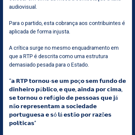
audiovisual.
Para o partido, esta cobrança aos contribuintes é
aplicada de forma injusta.
A crítica surge no mesmo enquadramento em
que a RTP é descrita como uma estrutura
demasiado pesada para o Estado.
“𝗮 𝗥𝗧𝗣 𝘁𝗼𝗿𝗻𝗼𝘂-𝘀𝗲 𝘂𝗺 𝗽𝗼ç𝗼 𝘀𝗲𝗺 𝗳𝘂𝗻𝗱𝗼 𝗱𝗲
𝗱𝗶𝗻𝗵𝗲𝗶𝗿𝗼 𝗽ú𝗯𝗹𝗶𝗰𝗼, 𝗲 𝗾𝘂𝗲, 𝗮𝗶𝗻𝗱𝗮 𝗽𝗼𝗿 𝗰𝗶𝗺𝗮,
𝘀𝗲 𝘁𝗼𝗿𝗻𝗼𝘂 𝗼 𝗿𝗲𝗳ú𝗴𝗶𝗼 𝗱𝗲 𝗽𝗲𝘀𝘀𝗼𝗮𝘀 𝗾𝘂𝗲 𝗷á
𝗻ã𝗼 𝗿𝗲𝗽𝗿𝗲𝘀𝗲𝗻𝘁𝗮𝗺 𝗮 𝘀𝗼𝗰𝗶𝗲𝗱𝗮𝗱𝗲
𝗽𝗼𝗿𝘁𝘂𝗴𝘂𝗲𝘀𝗮 𝗲 𝘀ó 𝗹á 𝗲𝘀𝘁ã𝗼 𝗽𝗼𝗿 𝗿𝗮𝘇õ𝗲𝘀
𝗽𝗼𝗹í𝘁𝗶𝗰𝗮𝘀”