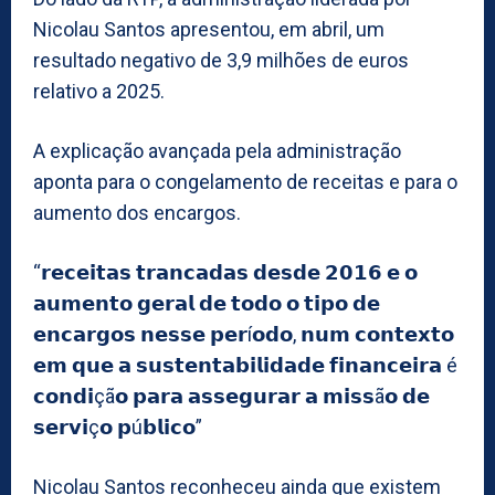
Nicolau Santos apresentou, em abril, um
resultado negativo de 3,9 milhões de euros
relativo a 2025.
A explicação avançada pela administração
aponta para o congelamento de receitas e para o
aumento dos encargos.
“𝗿𝗲𝗰𝗲𝗶𝘁𝗮𝘀 𝘁𝗿𝗮𝗻𝗰𝗮𝗱𝗮𝘀 𝗱𝗲𝘀𝗱𝗲 𝟮𝟬𝟭𝟲 𝗲 𝗼
𝗮𝘂𝗺𝗲𝗻𝘁𝗼 𝗴𝗲𝗿𝗮𝗹 𝗱𝗲 𝘁𝗼𝗱𝗼 𝗼 𝘁𝗶𝗽𝗼 𝗱𝗲
𝗲𝗻𝗰𝗮𝗿𝗴𝗼𝘀 𝗻𝗲𝘀𝘀𝗲 𝗽𝗲𝗿í𝗼𝗱𝗼, 𝗻𝘂𝗺 𝗰𝗼𝗻𝘁𝗲𝘅𝘁𝗼
𝗲𝗺 𝗾𝘂𝗲 𝗮 𝘀𝘂𝘀𝘁𝗲𝗻𝘁𝗮𝗯𝗶𝗹𝗶𝗱𝗮𝗱𝗲 𝗳𝗶𝗻𝗮𝗻𝗰𝗲𝗶𝗿𝗮 é
𝗰𝗼𝗻𝗱𝗶çã𝗼 𝗽𝗮𝗿𝗮 𝗮𝘀𝘀𝗲𝗴𝘂𝗿𝗮𝗿 𝗮 𝗺𝗶𝘀𝘀ã𝗼 𝗱𝗲
𝘀𝗲𝗿𝘃𝗶ç𝗼 𝗽ú𝗯𝗹𝗶𝗰𝗼”
Nicolau Santos reconheceu ainda que existem