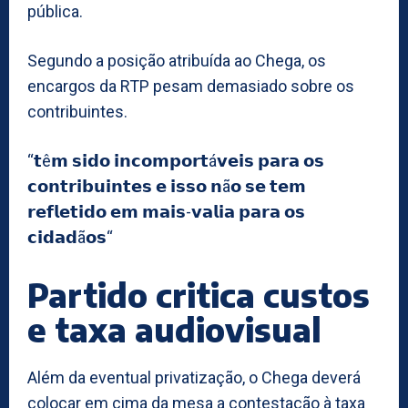
pública.
Segundo a posição atribuída ao Chega, os
encargos da RTP pesam demasiado sobre os
contribuintes.
“𝘁ê𝗺 𝘀𝗶𝗱𝗼 𝗶𝗻𝗰𝗼𝗺𝗽𝗼𝗿𝘁á𝘃𝗲𝗶𝘀 𝗽𝗮𝗿𝗮 𝗼𝘀
𝗰𝗼𝗻𝘁𝗿𝗶𝗯𝘂𝗶𝗻𝘁𝗲𝘀 𝗲 𝗶𝘀𝘀𝗼 𝗻ã𝗼 𝘀𝗲 𝘁𝗲𝗺
𝗿𝗲𝗳𝗹𝗲𝘁𝗶𝗱𝗼 𝗲𝗺 𝗺𝗮𝗶𝘀-𝘃𝗮𝗹𝗶𝗮 𝗽𝗮𝗿𝗮 𝗼𝘀
𝗰𝗶𝗱𝗮𝗱ã𝗼𝘀“
Partido critica custos
e taxa audiovisual
Além da eventual privatização, o Chega deverá
colocar em cima da mesa a contestação à taxa